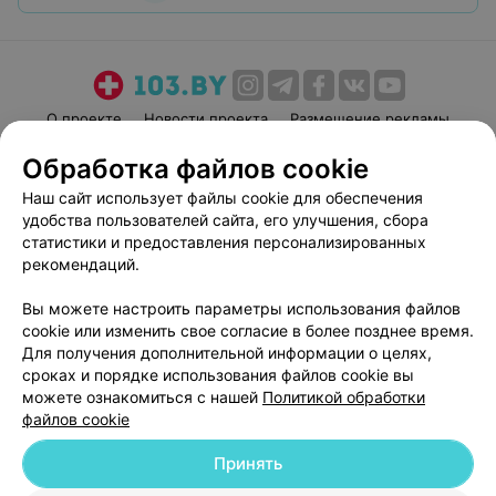
О проекте
Новости проекта
Размещение рекламы
Медицинский маркетинг
Публичный договор
Обработка файлов cookie
Пользовательское соглашение
Способы оплаты
Наш сайт использует файлы cookie для обеспечения
Вакансии
Партнеры
удобства пользователей сайта, его улучшения, сбора
статистики и предоставления персонализированных
Написать руководителю 103.by
рекомендаций.
Написать в поддержку
Персональные настройки cookie
Вы можете настроить параметры использования файлов
cookie или изменить свое согласие в более позднее время.
Обработка персональных данных
Для получения дополнительной информации о целях,
сроках и порядке использования файлов cookie вы
можете ознакомиться с нашей
Политикой обработки
файлов cookie
Принять
© 2026 ООО «Артокс Лаб», УНП 191700409
| 220012, Республика Беларусь,