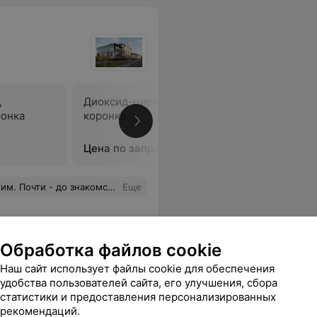
,
Диоксид-циркониевая
Временна
ронка
коронка
Цена по запросу
Цена по 
мосфера, приём, врачи (супер вообще). Рекомендую!
Еще
Обработка файлов cookie
Наш сайт использует файлы cookie для обеспечения
удобства пользователей сайта, его улучшения, сбора
статистики и предоставления персонализированных
рекомендаций.