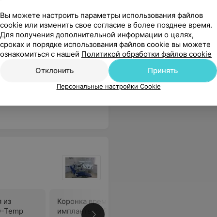
Вы можете настроить параметры использования файлов
cookie или изменить свое согласие в более позднее время.
ская,
Коронка металлическая,
Коронка 
Для получения дополнительной информации о целях,
штампованная, с напылением
облицовк
сроках и порядке использования файлов cookie вы можете
ознакомиться с нашей
Политикой обработки файлов cookie
Цена по запросу
Цена по 
Отклонить
Принять
спокоил, аккуратно безболезненно удалил. Хирург с золотыми руками!!!!
Еще
Персональные настройки Cookie
 из
Коронка временная на
Коронка 
D-Temp
импланте из PMMA
импланте