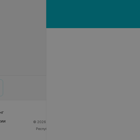
p
запросу
Цена по запросу
нг
сии
© 2026 ООО «Артокс Лаб», УНП 191700409
| 220012,
Республика Беларусь, г. Минск, улица Толбухина, 2,
пом. 16 | help@103.by