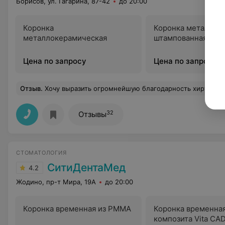
Борисов, ул. Гагарина, 87-42
до 20:00
Коронка
Коронка металличе
металлокерамическая
штампованная
Цена по запросу
Цена по запросу
Отзыв
.
Хочу выразить огромнейшую благодарность хирургу Пограничному С. А. Такой понимающий, приятный врач. Боялась до жути удаляют зубы, после этого врача не боюсь))) У
32
Отзывы
СТОМАТОЛОГИЯ
СитиДентаМед
4.2
Жодино, пр-т Мира, 19А
до 20:00
Коронка временная из PMMA
Коронка временная
композита Vita CA