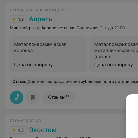
СТОМАТОЛОГИЧЕСКИЙ ЦЕНТР
Апрель
4.9
Минский р-н д. Королев стан ул. Солнечная, 1
до 21:00
Металлокерамическая
Металлоакриловая
коронка
металлическая ко
(литая)
Цена по запросу
Цена по запросу
Отзыв
.
Для меня вопрос лечения зубов был почти риторическим. Почти - до знакомства с Апрель-клиник). Всё понравилось - ат
41
Отзывы
СТОМАТОЛОГИЯ
Экостом
4.3