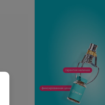
я коронка
Металлокерамическая
коронка на имплантат
запросу
Цена по запросу