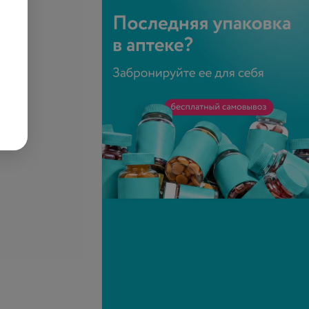
металлическая с
Коронка (зуб) металлическая
ой и напылением
цельнолитая, облицовка
пластмассой
запросу
Цена по запросу
временная на
Коронка металлическая
 из композита Vita
цельнолитая