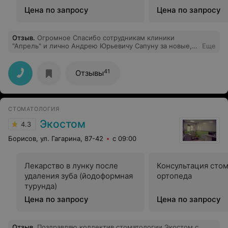
Цена по запросу
Цена по запросу
Отзыв
.
Огромное Спасибо сотрудникам клиники
"Апрель" и лично Андрею Юрьевичу Сапуну за новые,
Еще
красивые, передние, верхние зубы из оксида
циркония. Очень понравилось отношение к клиенту,
учитывая, то, что сам я не местный, приезжий из
41
Отзывы
Москвы, поразило, то что Андрей Юрьевич без лишних
вопросов, сам встречал меня на ж/д вокзале и вез в
клинику. Также бесплатно кормили меня завтраками,
учитывая то, что поезд прибывал в Минск очень рано
СТОМАТОЛОГИЯ
утром, такое внимание к клиенту говорит только о
том, что людям, работающим в "Апреле", не
Экостом
4.3
безразлична их репутация. Спасибо вам всем! Теперь,
когда соберусь заняться нижними, передними зубами,
Борисов, ул. Гагарина, 87-42
с 09:00
выбор будет очевиден, только клиника "Апрель".
Лекарство в лунку после
Консультация стом
удаления зуба (йодоформная
ортопеда
турунда)
Цена по запросу
Цена по запросу
Отзыв
.
Поздравляю коллектив стоматологии Экостом с