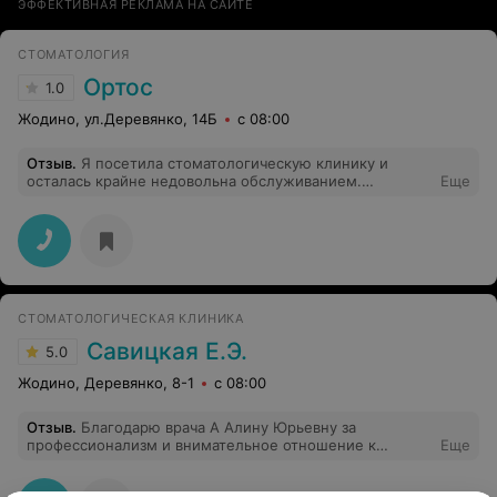
ЭФФЕКТИВНАЯ РЕКЛАМА НА САЙТЕ
СТОМАТОЛОГИЯ
Ортос
1.0
Жодино, ул.Деревянко, 14Б
с 08:00
Отзыв
.
Я посетила стоматологическую клинику и
осталась крайне недовольна обслуживанием.
Еще
Стоматолог проявила абсолютно хамское отношение,
мне ещё ни разу не говорили- реанимация напротив,
когда я просила врача не трогать зубы до укола
анестезии! Я пришла за помощью, а вместо этого
получила только негативные эмоции. Надеюсь, что
администрация клиники примет меры, чтобы
подобное поведение не повторялось. С таким
СТОМАТОЛОГИЧЕСКАЯ КЛИНИКА
отношением я точно не вернусь сюда снова!
Рекомендация: Если вы ищете стоматолога, лучше
Савицкая Е.Э.
5.0
поискать более отзывчивого специалиста, а не доктора
Ларису Федоровну
Жодино, Деревянко, 8-1
с 08:00
Отзыв
.
Благодарю врача А Алину Юрьевну за
профессионализм и внимательное отношение к
Еще
поциэнтам.