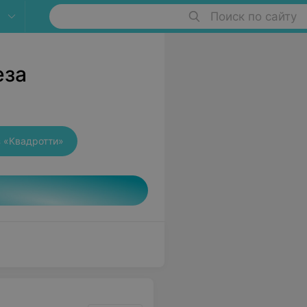
Поиск по сайту
еза
 «Квадротти»