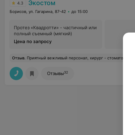
Экостом
4.3
Борисов, ул. Гагарина, 87-42
до 15:00
Протез «Квадротти» - частичный или
полный съемный (мягкий)
Цена по запросу
Отзыв
.
Приятный вежливый персонал, хирург - стоматолог Пограничный С.А хороший вежливы доктор, который справился с моей 8 зуба мудрости, ас своего дела, если удалять зуб, т
32
Отзывы