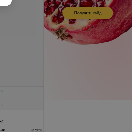
нг
сии
© 2026 ООО «Артокс Лаб», УНП 191700409
| 220012,