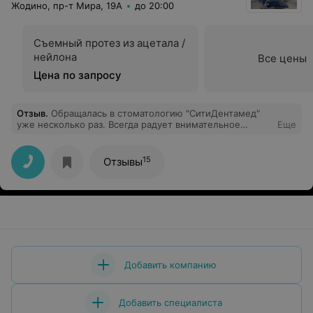
Жодино, пр-т Мира, 19А
до 20:00
Съемный протез из ацетала /
нейлона
Все цены
Цена по запросу
Отзыв
.
Обращалась в стоматологию "СитиДентамед"
уже несколько раз. Всегда радует внимательное
Еще
отношение, комплексный подход, возможность
получить совместную консультацию хирурга и
ортопеда. В клинике мне удалили мои непростые
15
Отзывы
восьмерки, а затем восстановили разрушенный зуб с
помощью керамической коронки. С удовольствием
советую данную клинику своим знакомым.
Добавить компанию
Добавить специалиста