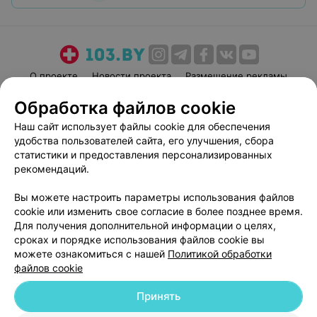
О проекте
Новости проекта
Размещение рекламы
Медицинский маркетинг
Публичный договор
Обработка файлов cookie
Пользовательское соглашение
Способы оплаты
Наш сайт использует файлы cookie для обеспечения
Вакансии
Партнеры
удобства пользователей сайта, его улучшения, сбора
статистики и предоставления персонализированных
Написать руководителю 103.by
рекомендаций.
Написать в поддержку
Персональные настройки cookie
Вы можете настроить параметры использования файлов
cookie или изменить свое согласие в более позднее время.
Обработка персональных данных
Для получения дополнительной информации о целях,
сроках и порядке использования файлов cookie вы
можете ознакомиться с нашей
Политикой обработки
файлов cookie
Принять
© 2026 ООО «Артокс Лаб», УНП 191700409
| 220012, Республика Беларусь,