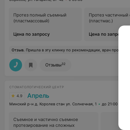
Протез полный съемный
Протез частичный
(пластмассовый)
(пластмас.)
Цена по запросу
Цена по запросу
Отзыв
.
Пришла в эту клинку по рекомендации, врач профессионал, огромная благодарность коллективу стома
32
Отзывы
СТОМАТОЛОГИЧЕСКИЙ ЦЕНТР
Апрель
4.9
Минский р-н д. Королев стан ул. Солнечная, 1
до 21:00
Съемное и частично съемное
протезирование на сложных