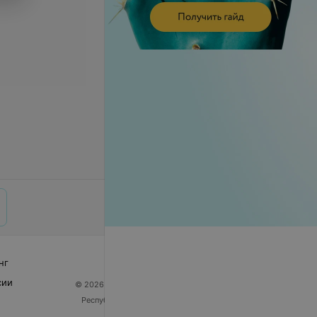
нг
сии
© 2026 ООО «Артокс Лаб», УНП 191700409
| 220012,
Республика Беларусь, г. Минск, улица Толбухина, 2,
пом. 16 | help@103.by