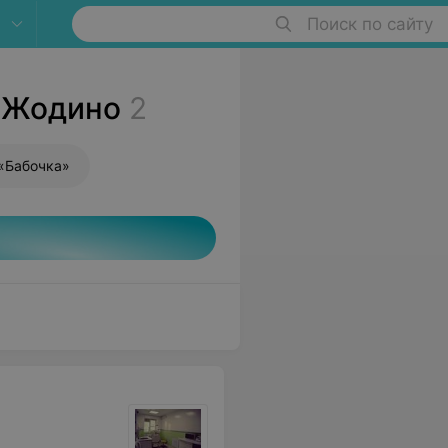
Поиск по сайту
 Жодино
2
 «Бабочка»