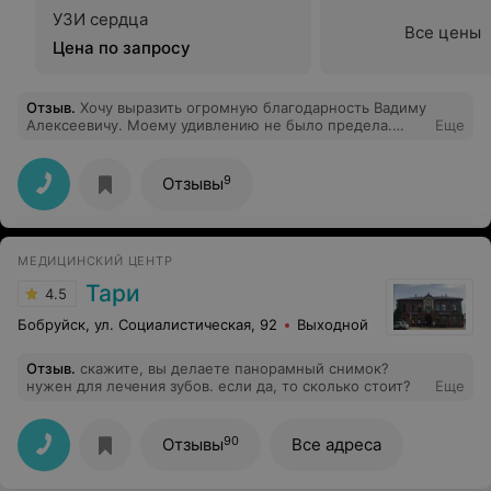
УЗИ сердца
Все цены
Цена по запросу
Отзыв
.
Хочу выразить огромную благодарность Вадиму
Алексеевичу. Моему удивлению не было предела.
Еще
Настолько доброго, тактичного, чуткого, легкого в
общении врача-гинеколога я ещё не встречала. Вадим
Алексеевич скрупулезно, подробно провел осмотр,
9
Отзывы
внимательно, по-человечески выслушал, словно сам
прочувствовал состояние пациента. На приёме
никакой спешки, раздражения, безразличия от врача
не ощущаешь, только положительные эмоции и
МЕДИЦИНСКИЙ ЦЕНТР
помощь. Побольше бы таких врачей!!! Обязательно
буду рекомендовать именно этого врача своим
Тари
4.5
друзьям и знакомым. Спасибо Вам огромное за
профессионализм и человеческое отношение к
Бобруйск, ул. Социалистическая, 92
Выходной
пациентам, в нынешнее время это большая
редкость!!!!
Отзыв
.
скажите, вы делаете панорамный снимок?
нужен для лечения зубов. если да, то сколько стоит?
Еще
90
Отзывы
Все адреса