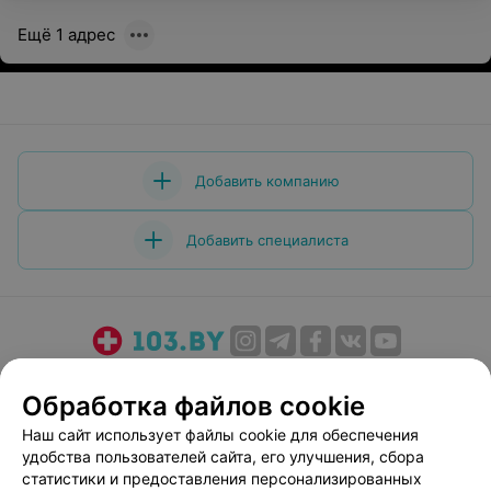
Ещё 1 адрес
Добавить компанию
Добавить специалиста
О проекте
Новости проекта
Размещение рекламы
Обработка файлов cookie
Медицинский маркетинг
Публичный договор
Наш сайт использует файлы cookie для обеспечения
Пользовательское соглашение
Способы оплаты
удобства пользователей сайта, его улучшения, сбора
Вакансии
Партнеры
статистики и предоставления персонализированных