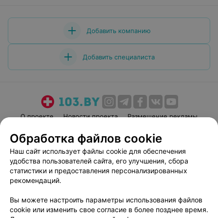
Добавить компанию
Добавить специалиста
О проекте
Новости проекта
Размещение рекламы
Медицинский маркетинг
Публичный договор
Обработка файлов cookie
Пользовательское соглашение
Способы оплаты
Наш сайт использует файлы cookie для обеспечения
Вакансии
Партнеры
удобства пользователей сайта, его улучшения, сбора
статистики и предоставления персонализированных
Написать руководителю 103.by
рекомендаций.
Написать в поддержку
Персональные настройки cookie
Вы можете настроить параметры использования файлов
cookie или изменить свое согласие в более позднее время.
Обработка персональных данных