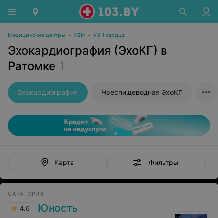
Медицинские центры
•
УЗИ
•
УЗИ сердца
Эхокардиография (ЭхоКГ) в
Ратомке
1
Эхокардиография
Чреспищеводная ЭхоКГ
Фильтры
Карта
САНАТОРИЙ
Юность
4.6