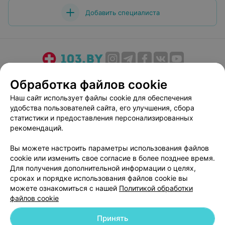
Добавить специалиста
О проекте
Новости проекта
Размещение рекламы
Обработка файлов cookie
Медицинский маркетинг
Публичный договор
Наш сайт использует файлы cookie для обеспечения
Пользовательское соглашение
Способы оплаты
удобства пользователей сайта, его улучшения, сбора
Вакансии
Партнеры
статистики и предоставления персонализированных
рекомендаций.
Написать руководителю 103.by
Написать в поддержку
Вы можете настроить параметры использования файлов
cookie или изменить свое согласие в более позднее время.
Персональные настройки cookie
Для получения дополнительной информации о целях,
Обработка персональных данных
сроках и порядке использования файлов cookie вы
можете ознакомиться с нашей
Политикой обработки
файлов cookie
Принять