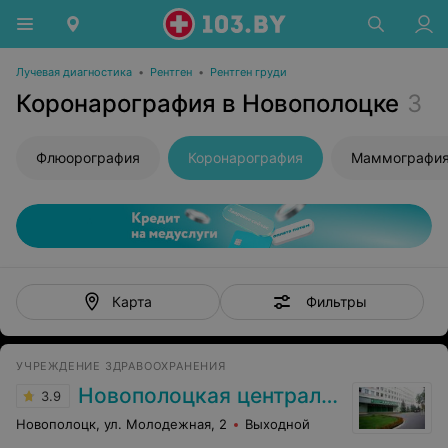
Лучевая диагностика
•
Рентген
•
Рентген груди
Коронарография в Новополоцке
3
Флюорография
Коронарография
Маммографи
Фильтры
Карта
УЧРЕЖДЕНИЕ ЗДРАВООХРАНЕНИЯ
Новополоцкая центральная городская больница
3.9
Новополоцк, ул. Молодежная, 2
Выходной