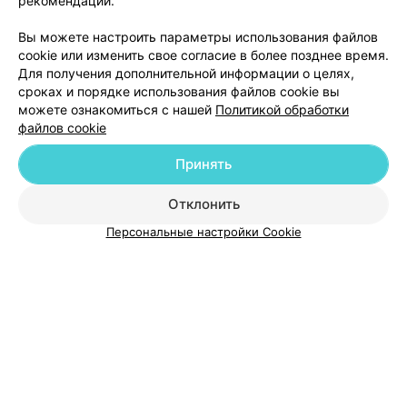
рекомендаций.
Добавить компанию
Вы можете настроить параметры использования файлов
cookie или изменить свое согласие в более позднее время.
Для получения дополнительной информации о целях,
Добавить специалиста
сроках и порядке использования файлов cookie вы
можете ознакомиться с нашей
Политикой обработки
файлов cookie
Принять
О проекте
Новости проекта
Размещение рекламы
Отклонить
Медицинский маркетинг
Публичный договор
Персональные настройки Cookie
Пользовательское соглашение
Способы оплаты
Вакансии
Партнеры
Написать руководителю 103.by
Написать в поддержку
Персональные настройки cookie
Обработка персональных данных