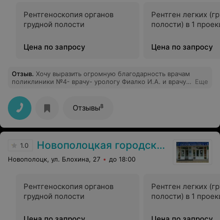
Рентгеноскопия органов
Рентген легких (г
грудной полости
полости) в 1 прое
Цена по запросу
Цена по запросу
Отзыв
.
Хочу выразить огромную благодарность врачам
поликлиники №4- врачу- урологу Фиалко И.А. и врачу-
Еще
терапевту Стаховской Л.И. и младшему медицинскому
персоналу- Сикора К.С. и Кремс Т.Н. за их высочайший
профессионализм, чуткость, стремление прийти на
8
Отзывы
помощь и найти выход из любой, казалось бы, самой
сложнейшей ситуации. И хотелось бы пожелать им
оставаться на том же уровне ещё долгие годы, не
снижая планку-это очень важно- ведь они стоят на
Новополоцкая городская поликлиника №1
страже самого главного, что у нас есть- нашего
1.0
здоровья.
Новополоцк, ул. Блохина, 27
до 18:00
Рентгеноскопия органов
Рентген легких (г
грудной полости
полости) в 1 прое
Цена по запросу
Цена по запросу