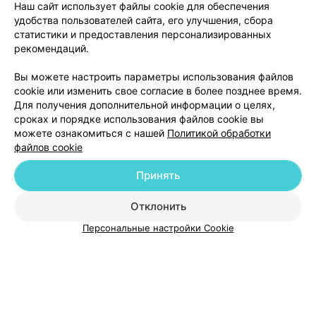
Наш сайт использует файлы cookie для обеспечения
удобства пользователей сайта, его улучшения, сбора
статистики и предоставления персонализированных
рекомендаций.
Добавить компанию
Вы можете настроить параметры использования файлов
cookie или изменить свое согласие в более позднее время.
Добавить специалиста
Для получения дополнительной информации о целях,
сроках и порядке использования файлов cookie вы
можете ознакомиться с нашей
Политикой обработки
файлов cookie
Принять
О проекте
Новости проекта
Размещение рекламы
Отклонить
Медицинский маркетинг
Публичный договор
Пользовательское соглашение
Способы оплаты
Персональные настройки Cookie
Вакансии
Партнеры
Написать руководителю 103.by
Написать в поддержку
Персональные настройки cookie