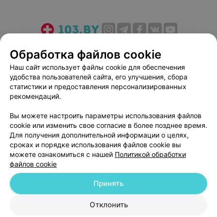
О проекте
Новости проекта
Размещение рекламы
Обработка файлов cookie
Медицинский маркетинг
Публичный договор
Наш сайт использует файлы cookie для обеспечения
Пользовательское соглашение
Способы оплаты
удобства пользователей сайта, его улучшения, сбора
Вакансии
Партнеры
статистики и предоставления персонализированных
рекомендаций.
Написать руководителю 103.by
Написать в поддержку
Вы можете настроить параметры использования файлов
cookie или изменить свое согласие в более позднее время.
Персональные настройки cookie
Для получения дополнительной информации о целях,
Обработка персональных данных
сроках и порядке использования файлов cookie вы
можете ознакомиться с нашей
Политикой обработки
файлов cookie
Принять
Отклонить
© 2026 ООО «Артокс Лаб», УНП 191700409
| 220012, Республика Беларусь,
г. Минск, улица Толбухина, 2, пом. 16 | help@103.by