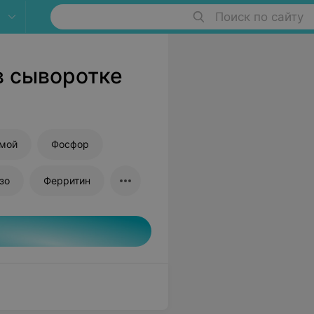
Поиск по сайту
в сыворотке
ямой
Фосфор
зо
Ферритин