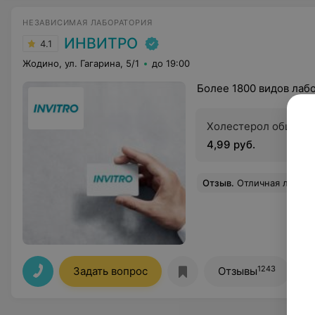
НЕЗАВИСИМАЯ ЛАБОРАТОРИЯ
ИНВИТРО
4.1
Жодино, ул. Гагарина, 5/1
до 19:00
Более 1800 видов лаб
Холестерол общий
4,99 руб.
Отзыв
.
Отличная лаборатория. Как всегда все быстро и безбол
1243
Задать вопрос
Отзывы