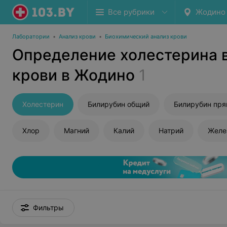
Все рубрики
Жодино
Лаборатории
•
Анализ крови
•
Биохимический анализ крови
Определение холестерина 
крови в Жодино
1
Холестерин
Билирубин общий
Билирубин пр
Хлор
Магний
Калий
Натрий
Желе
Фильтры