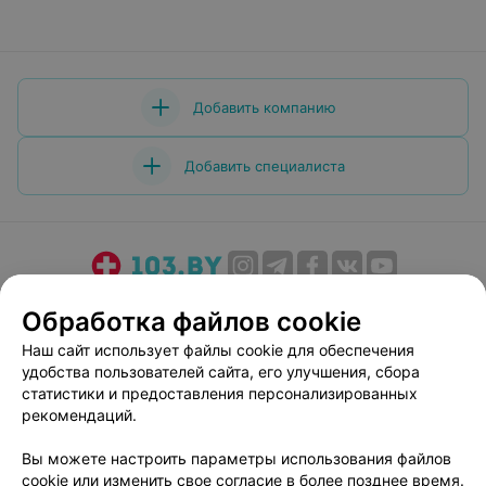
Добавить компанию
Добавить специалиста
О проекте
Новости проекта
Размещение рекламы
Обработка файлов cookie
Медицинский маркетинг
Публичный договор
Наш сайт использует файлы cookie для обеспечения
Пользовательское соглашение
Способы оплаты
удобства пользователей сайта, его улучшения, сбора
Вакансии
Партнеры
статистики и предоставления персонализированных
рекомендаций.
Написать руководителю 103.by
Написать в поддержку
Вы можете настроить параметры использования файлов
cookie или изменить свое согласие в более позднее время.
Персональные настройки cookie