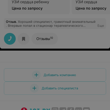
УЗИ сердца ребенку
УЗИ сердца
Цена по запросу
Цена по запросу
Отзыв
.
Хороший специалист, грамотный внимательный
. Впервые попал в стационар терапевтического
Еще
отделения. Благодаря Диане Сергеевне, ее подходу к
работе, отношению, пройдя курс лечения в стационаре
я себя почувствовал на лет 10 моложе. И обследовали
10
Отзывы
и пролечили . Пролечили не только то с чем
положили, но и другие моменты. Видно что Диана
Сергеевна с душой относится к своей работе.
Добавить компанию
Добавить специалиста