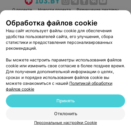
О проекте
Новости проекта
Размещение рекламы
Медицинский маркетинг
Публичный договор
Обработка файлов cookie
Пользовательское соглашение
Способы оплаты
Наш сайт использует файлы cookie для обеспечения
Вакансии
Партнеры
удобства пользователей сайта, его улучшения, сбора
статистики и предоставления персонализированных
Написать руководителю 103.by
рекомендаций.
Написать в поддержку
Персональные настройки cookie
Вы можете настроить параметры использования файлов
cookie или изменить свое согласие в более позднее время.
Обработка персональных данных
Для получения дополнительной информации о целях,
сроках и порядке использования файлов cookie вы
можете ознакомиться с нашей
Политикой обработки
файлов cookie
Принять
© 2026 ООО «Артокс Лаб», УНП 191700409
| 220012, Республика Беларусь,
Отклонить
г. Минск, улица Толбухина, 2, пом. 16 | help@103.by
Персональные настройки Cookie
Служба поддержки
+375 291212755