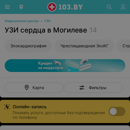
Медицинские центры
•
УЗИ
УЗИ сердца в Могилеве
14
Эхокардиография
Чреспищеводная ЭхоКГ
Стр
Фильтры
Карта
Онлайн-запись
Показать услуги, доступные без подтверждения
по телефону