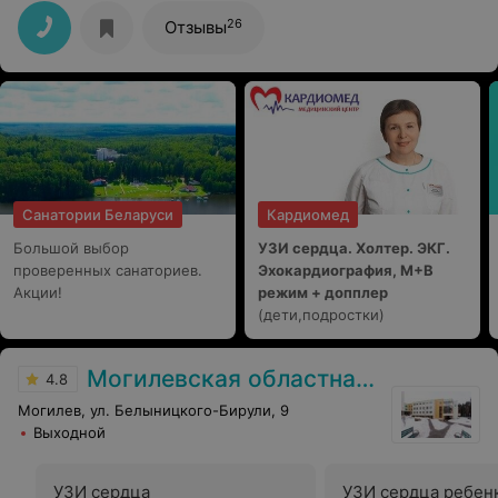
время моего нахождения в стационаре. Огромная
благодарность за профессионализм!!
26
Отзывы
Санатории Беларуси
Кардиомед
Большой выбор
УЗИ сердца. Холтер. ЭКГ.
проверенных санаториев.
Эхокардиография, М+В
Акции!
режим + допплер
(дети,подростки)
Могилевская областная детская больница
4.8
Могилев, ул. Белыницкого-Бирули, 9
Выходной
УЗИ сердца
УЗИ сердца ребен