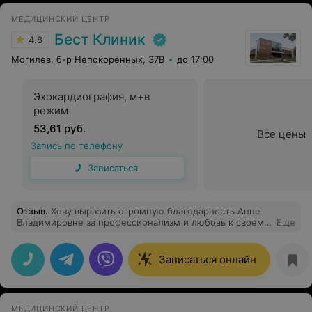
МЕДИЦИНСКИЙ ЦЕНТР
Бест Клиник
4.8
Могилев, б-р Непокорённых, 37В
до 17:00
Эхокардиография, м+в
режим
53,61 руб.
Все цены
Запись по телефону
Записаться
Отзыв
.
Хочу выразить огромную благодарность Анне
Владимировне за профессионализм и любовь к своему
Еще
делу. Ваша тактичность, профессионализм и забота
заслуживает самых теплых, искренних и сердечных
слов. Благодарю Вас за доброту и отзывчивость, вы
Записаться онлайн
замечательный специалист своего дела!
МЕДИЦИНСКИЙ ЦЕНТР