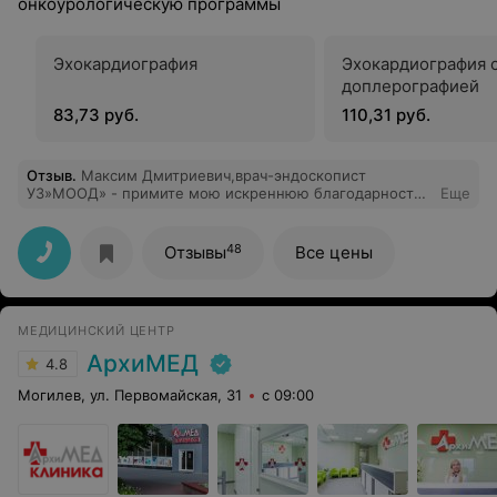
онкоурологическую программы
Эхокардиография
Эхокардиография 
доплерографией
83,73 руб.
110,31 руб.
Отзыв
.
Максим Дмитриевич,врач-эндоскопист
УЗ»МООД» - примите мою искреннюю благодарность
Еще
за ваш труд,за чуткое отношение к пациентам.Вы
уникальный специалист с большим сердцем,умеющий
расположить к себе любого . Желаю Вам
48
Отзывы
Все цены
профессионального роста,благополучия,крепкого
здоровья и всех земных благ.
МЕДИЦИНСКИЙ ЦЕНТР
АрхиМЕД
4.8
Могилев, ул. Первомайская, 31
с 09:00