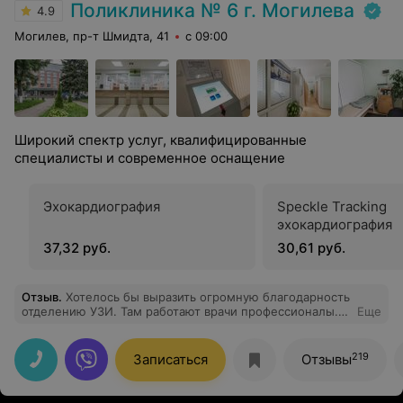
Поликлиника № 6 г. Могилева
4.9
Могилев, пр-т Шмидта, 41
с 09:00
Широкий спектр услуг, квалифицированные
специалисты и современное оснащение
Эхокардиография
Speckle Tracking
эхокардиография
37,32 руб.
30,61 руб.
Отзыв
.
Хотелось бы выразить огромную благодарность
отделению УЗИ. Там работают врачи профессионалы.
Еще
Остался доволен приемом. В частности, Доктор Л А.В.
компетентный специалист своего дела, четко,
оперативно, квалифицировано подходит к каждому
219
Записаться
Отзывы
пациенту. Спасибо еще раз за обследования и
консультацию)