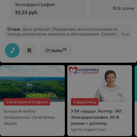
Эхокардиография
Все цены
35,23 руб.
Отзыв
.
День добрый! Обращалась за консультацией по
поводу результатов анализов и обследования. Спасибо
Еще
Марии-объяснила все вежливо и разложила "по
полочкам".
38
Отзывы
Санатории Беларуси
Кардиомед
Большой выбор
УЗИ сердца. Холтер. ЭКГ.
проверенных санаториев.
Эхокардиография, М+В
Акции!
режим + допплер
(дети,подростки)