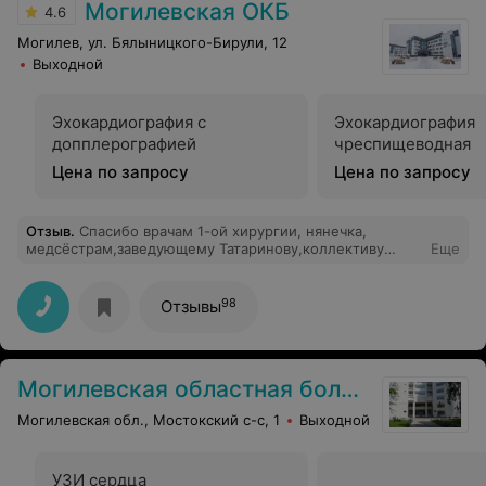
Могилевская ОКБ
4.6
Могилев, ул. Бялыницкого-Бирули, 12
Выходной
Эхокардиография с
Эхокардиография
допплерографией
чреспищеводная
Цена по запросу
Цена по запросу
Отзыв
.
Спасибо врачам 1-ой хирургии, нянечка,
медсёстрам,заведующему Татаринову,коллективу
Еще
отделения реанимации, приемному
отделению.Отличное обследование, профессионализм
врачей,забота младшего персонала.Единственный
98
Отзывы
минус курящий младший персонал на входе в
больницу, даже не снимая спецодежду.
Могилевская областная больница медицинской реабилитации
Могилевская обл., Мостокский с-с, 1
Выходной
УЗИ сердца