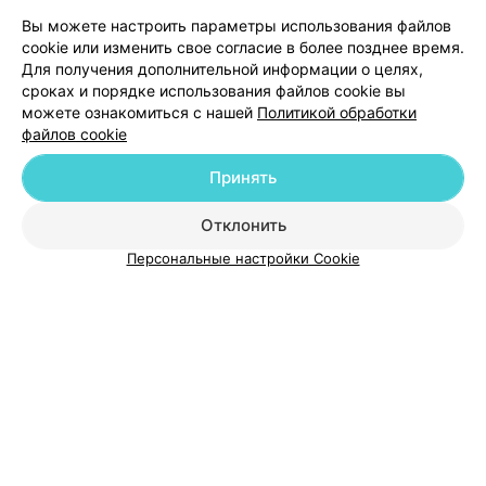
миокарда
Вы можете настроить параметры использования файлов
cookie или изменить свое согласие в более позднее время.
Для получения дополнительной информации о целях,
сроках и порядке использования файлов cookie вы
можете ознакомиться с нашей
Политикой обработки
файлов cookie
Добавить компанию
Принять
Добавить специалиста
Отклонить
Персональные настройки Cookie
О проекте
Новости проекта
Размещение рекламы
Медицинский маркетинг
Публичный договор
Пользовательское соглашение
Способы оплаты
Вакансии
Партнеры
Написать руководителю 103.by