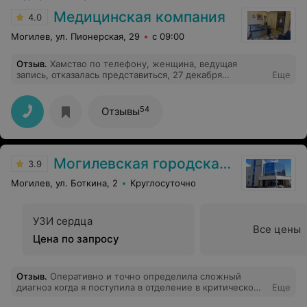
Медицинская компания
4.0
Могилев, ул. Пионерская, 29
с 09:00
Отзыв
.
Хамство по телефону, женщина, ведущая
запись, отказалась представиться, 27 декабря
Еще
безосновательно отказалась записать на узи сердца на
январь, послала матом. Ужас, какого же качества
услуги там оказываются?..
54
Отзывы
Могилевская городская больница скорой медицинской помощи
3.9
Могилев, ул. Боткина, 2
Круглосуточно
УЗИ сердца
Все цены
Цена по запросу
Отзыв
.
Оперативно и точно определила сложный
диагноз когда я поступила в отделение в критическом
Еще
состоянии. Грамотно и внимательно вела меня во