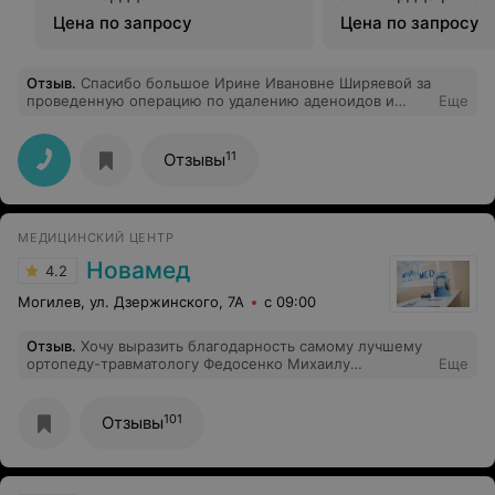
Цена по запросу
Цена по запросу
Отзыв
.
Спасибо большое Ирине Ивановне Ширяевой за
проведенную операцию по удалению аденоидов и
Еще
подрезание миндалин. Все прошло гладко, ровно и
безболезненно для ребенка и мамы.
11
Отзывы
МЕДИЦИНСКИЙ ЦЕНТР
Новамед
4.2
Могилев, ул. Дзержинского, 7А
с 09:00
Отзыв
.
Хочу выразить благодарность самому лучшему
ортопеду-травматологу Федосенко Михаилу
Еще
Константиновичу . Пришла к нему по рекомендации.
Это ВРАЧ с большой буквы. Благодаря его
профессионализму я забыла про боль с которой
101
Отзывы
боролась более 2 лет . Очень внимательное
отношение к каждому пациенту. Хожу к нему с
большим удовольствием!