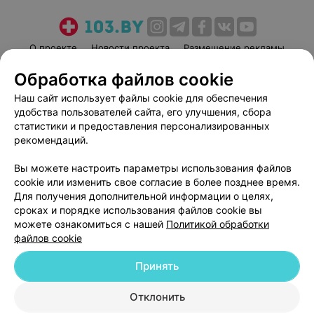
О проекте
Новости проекта
Размещение рекламы
Медицинский маркетинг
Публичный договор
Обработка файлов cookie
Пользовательское соглашение
Способы оплаты
Наш сайт использует файлы cookie для обеспечения
Вакансии
Партнеры
удобства пользователей сайта, его улучшения, сбора
статистики и предоставления персонализированных
Написать руководителю 103.by
рекомендаций.
Написать в поддержку
Персональные настройки cookie
Вы можете настроить параметры использования файлов
cookie или изменить свое согласие в более позднее время.
Обработка персональных данных
Для получения дополнительной информации о целях,
сроках и порядке использования файлов cookie вы
можете ознакомиться с нашей
Политикой обработки
файлов cookie
Принять
© 2026 ООО «Артокс Лаб», УНП 191700409
| 220012, Республика Беларусь,
Отклонить
г. Минск, улица Толбухина, 2, пом. 16 | help@103.by