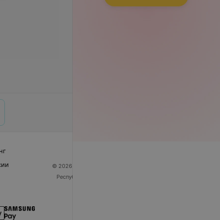
нг
сии
© 2026 ООО «Артокс Лаб», УНП 191700409
| 220012,
Республика Беларусь, г. Минск, улица Толбухина, 2,
пом. 16 | help@103.by
Служба поддержки
+375 291212755