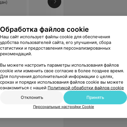
дан)
Все цены
ровать
Обработка файлов cookie
Наш сайт использует файлы cookie для обеспечения
удобства пользователей сайта, его улучшения, сбора
статистики и предоставления персонализированных
рекомендаций.
Вы можете настроить параметры использования файлов
cookie или изменить свое согласие в более позднее время.
Для получения дополнительной информации о целях,
сроках и порядке использования файлов cookie вы можете
Все цены
ознакомиться с нашей
Политикой обработки файлов cookie
Отклонить
Принять
усе есть детская комната, где можно оставлять свое чадо и заниматься здоровьем. Номера убирали каждый день, молодцы! Пару раз видели малюсенькую карманную собачку в соседнем корпусе, которая никого не напрягала. Если ехать с хорошим настроем, то это вообще никак не испортит отдых. Спасибо персоналу!
Еще
Персональные настройки Cookie