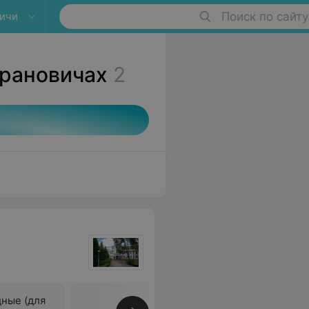
ичи
Поиск по сайту
арановичах
2
ные (для