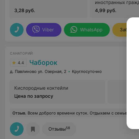
иностранных граж
3,28 руб.
4,99 руб.
Viber
WhatsApp
Заброни
САНАТОРИЙ
Чаборок
4.4
д. Павлиново ул. Озерная, 2
Круглосуточно
Кислородные коктейли
Цена по запросу
Отзыв
.
Всем доброго времени суток. Отдыхаем с семьей второй год подряд в санатории Чаборок. Встречаем Новый год, проводим зимние каникулы. Хочу поделится впечатлениями от отдыха, ставшего для нас традиционным. Лечение очень разнообразное, на любую проблему и запрос. Процедуры не всегда успевали проходить, так как выезжали в город. Персонал в лечебном корпусе отзывчивый. Особенно понравились процедуры от Ольги косметолога. Результат был, как говориться, на лицо :). Контрастные ванны редкость, но тут они были и входили в стоимость путевки. Питание хорошие. Блюда национальной Белорусской кухни очень вкусные. Новогодний вечер был с интересной программой. Все веселились, танцевали. В лечебном корп
58
Отзывы