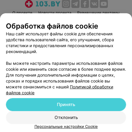
О проекте
Новости проекта
Размещение рекламы
Медицинский маркетинг
Публичный договор
Обработка файлов cookie
Пользовательское соглашение
Способы оплаты
Наш сайт использует файлы cookie для обеспечения
Вакансии
Партнеры
удобства пользователей сайта, его улучшения, сбора
статистики и предоставления персонализированных
Написать руководителю 103.by
рекомендаций.
Написать в поддержку
Персональные настройки cookie
Вы можете настроить параметры использования файлов
cookie или изменить свое согласие в более позднее время.
Обработка персональных данных
Для получения дополнительной информации о целях,
сроках и порядке использования файлов cookie вы
можете ознакомиться с нашей
Политикой обработки
файлов cookie
Принять
© 2026 ООО «Артокс Лаб», УНП 191700409
| 220012, Республика Беларусь,
Отклонить
г. Минск, улица Толбухина, 2, пом. 16 | help@103.by
Персональные настройки Cookie
Служба поддержки
+375 291212755