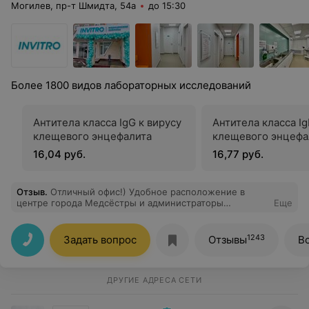
Могилев, пр-т Шмидта, 54а
до 15:30
Более 1800 видов лабораторных исследований
Антитела класса IgG к вирусу
Антитела класса Ig
клещевого энцефалита
клещевого энцефа
16,04 руб.
16,77 руб.
Отзыв
.
Отличный офис!) Удобное расположение в
центре города Медсёстры и администраторы
Еще
приветливые, распологают к комфортному
пребыванию и сдаче анализов. Замечательные
девочки! Результатов ждать совсем недолго и удобная
1243
Задать вопрос
Отзывы
В
рассылка на эл.почту и телефон. Обязательно
рекомендую!
ДРУГИЕ АДРЕСА СЕТИ