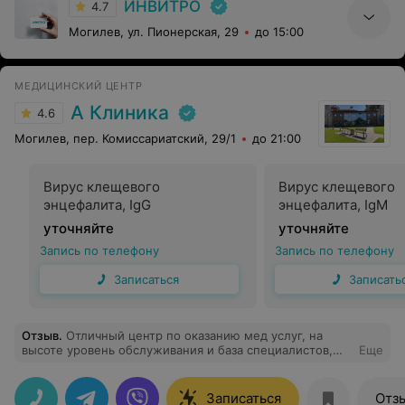
ИНВИТРО
4.7
Могилев, ул. Пионерская, 29
до 15:00
МЕДИЦИНСКИЙ ЦЕНТР
А Клиника
4.6
Могилев, пер. Комиссариатский, 29/1
до 21:00
Вирус клещевого
Вирус клещевого
энцефалита, IgG
энцефалита, IgМ
уточняйте
уточняйте
Запись по телефону
Запись по телефону
Записаться
Записать
Отзыв
.
Отличный центр по оказанию мед услуг, на
высоте уровень обслуживания и база специалистов,
Еще
персонал вежливый очень радушный
Записаться
Отз