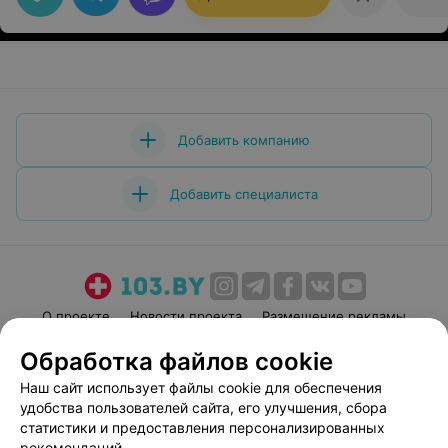
Добавить компанию
Добавить специалиста
О проекте
Новости проекта
Размещение рекламы
Медицинский маркетинг
Публичный договор
Обработка файлов cookie
Пользовательское соглашение
Способы оплаты
Наш сайт использует файлы cookie для обеспечения
Вакансии
Партнеры
удобства пользователей сайта, его улучшения, сбора
статистики и предоставления персонализированных
Написать руководителю 103.by
рекомендаций.