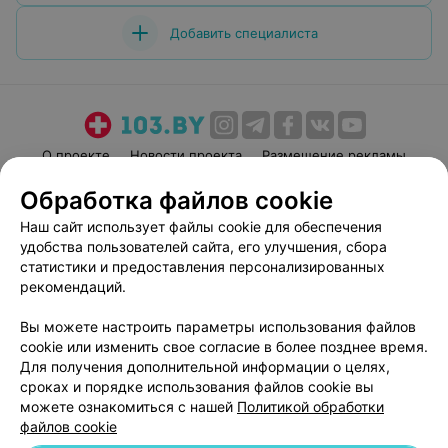
Добавить специалиста
О проекте
Новости проекта
Размещение рекламы
Медицинский маркетинг
Публичный договор
Обработка файлов cookie
Пользовательское соглашение
Способы оплаты
Наш сайт использует файлы cookie для обеспечения
Вакансии
Партнеры
удобства пользователей сайта, его улучшения, сбора
статистики и предоставления персонализированных
Написать руководителю 103.by
рекомендаций.
Написать в поддержку
Персональные настройки cookie
Вы можете настроить параметры использования файлов
cookie или изменить свое согласие в более позднее время.
Обработка персональных данных
Для получения дополнительной информации о целях,
сроках и порядке использования файлов cookie вы
можете ознакомиться с нашей
Политикой обработки
файлов cookie