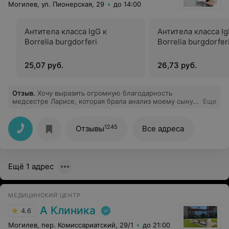
Могилев, ул. Пионерская, 29
до 14:00
Антитела класса IgG к
Антитела класса Ig
Borrelia burgdorferi
Borrelia burgdorfer
25,07 руб.
26,73 руб.
Отзыв
.
Хочу выразить огромную благодарность
медсестре Ларисе, которая брала анализ моему сыну в
Еще
филиале на улице Пионерской, Могилёв. Правильный
подход, абсолютное спокойствие, и профессионализм
сделали свое дело! Ребёнок остался доволен! В целом
1245
Отзывы
Все адреса
филиал отличный, чисто, тихо, удобное расположение.
Регистратор очень подробно все объяснила,
вежливые, приятные работники!
Ещё 1 адрес
МЕДИЦИНСКИЙ ЦЕНТР
А Клиника
4.6
Могилев, пер. Комиссариатский, 29/1
до 21:00