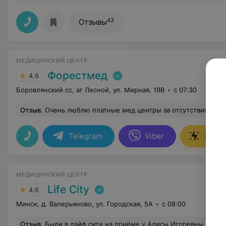
43
Отзывы
МЕДИЦИНСКИЙ ЦЕНТР
Форестмед
4.6
Боровлянский сс, аг Лесной, ул. Мирная, 19В
с 07:30
Отзыв
.
Очень люблю платные мед центры за отсутствие очередей и
Telegram
Viber
Запис
МЕДИЦИНСКИЙ ЦЕНТР
Life City
4.6
Минск, д. Валерьяново, ул. Городская, 5А
с 08:00
Отзыв
.
Были в лайф сити на приёме у Алисы Игоревны, замечательный невролог , работает с детками с рас и другими нарушениями, точно расшифровывает ЭЭГ, что очень важно , мамы деток с особенностями развития поймут , в Беларуси таких профессионалов на пальцах можно сосчитать, люди к ней с других стран на консультации приезжают. Очень обидно за таких профессионалов , что такие смешные деньги получают в медицинских центрах. Читаю ниже оста