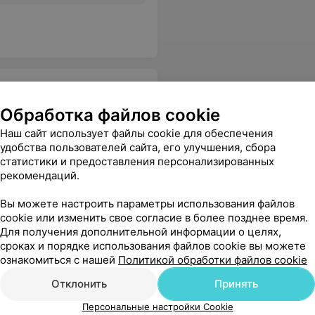
Обработка файлов cookie
Наш сайт использует файлы cookie для обеспечения
удобства пользователей сайта, его улучшения, сбора
 Форестмед не исключение!
Еще
статистики и предоставления персонализированных
рекомендаций.
аться онлайн
Вы можете настроить параметры использования файлов
cookie или изменить свое согласие в более позднее время.
Для получения дополнительной информации о целях,
сроках и порядке использования файлов cookie вы можете
ознакомиться с нашей
Политикой обработки файлов cookie
Отклонить
Принять
Персональные настройки Cookie
вленный отзыв, обидно что люди такое пишут, полная несправедливость !!!! А Вам Алиса Игоревна долгих лет работы в медицинских центрах , а то к кому нам идти то с нашими особенными детками
Еще