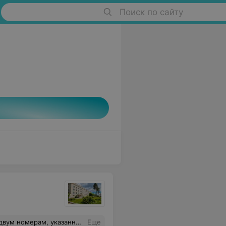
Поиск по сайту
нить и уточнять заранее. Не первый раз сталкиваюсь с тем, что в поликлинике никто не может дать элементарную справочную информацию. Особенно неприятно видеть такое отношение к платным услугам, где одна вакцина стоит около 700 рублей.
Еще