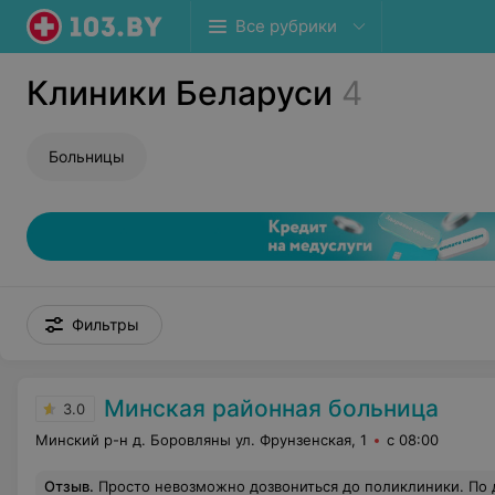
Все рубрики
Клиники Беларуси
4
Больницы
Фильтры
Минская районная больница
3.0
Минский р-н д. Боровляны ул. Фрунзенская, 1
с 08:00
Отзыв
.
Просто невозможно дозвониться до поликлиники. По двум номерам, указанным на сайте, либо не отвечают, либо сбрасывают звонки. Один раз удалось дозвониться, но сотрудница сказала, что ничего не знает, так как работает на кассе, и отказалась отвечать на вопросы о наличии вакцины. После первой прививки врач попросила заранее уточнить наличие второй дозы, чтобы не оказалось, что вакцины нет. Но сделать это по телефону невозможно. В прошлый раз тоже не смогла дозвониться и была вынуждена ехать лично. Тогда мне сказали, что вакцина есть, но вообще нужно зво