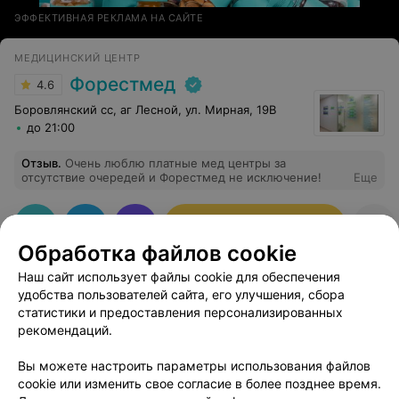
ЭФФЕКТИВНАЯ РЕКЛАМА НА САЙТЕ
МЕДИЦИНСКИЙ ЦЕНТР
Форестмед
4.6
Боровлянский сс, аг Лесной, ул. Мирная, 19В
до 21:00
Отзыв
.
Очень люблю платные мед центры за
отсутствие очередей и Форестмед не исключение!
Еще
Записаться онлайн
Обработка файлов cookie
Наш сайт использует файлы cookie для обеспечения
удобства пользователей сайта, его улучшения, сбора
статистики и предоставления персонализированных
рекомендаций.
Добавить компанию
Вы можете настроить параметры использования файлов
cookie или изменить свое согласие в более позднее время.