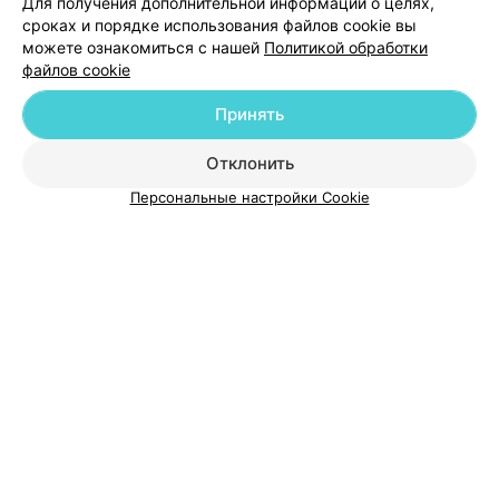
Для получения дополнительной информации о целях,
Добавить специалиста
сроках и порядке использования файлов cookie вы
можете ознакомиться с нашей
Политикой обработки
файлов cookie
Принять
О проекте
Новости проекта
Размещение рекламы
Отклонить
Медицинский маркетинг
Публичный договор
Персональные настройки Cookie
Пользовательское соглашение
Способы оплаты
Вакансии
Партнеры
Написать руководителю 103.by
Написать в поддержку
Персональные настройки cookie
Обработка персональных данных