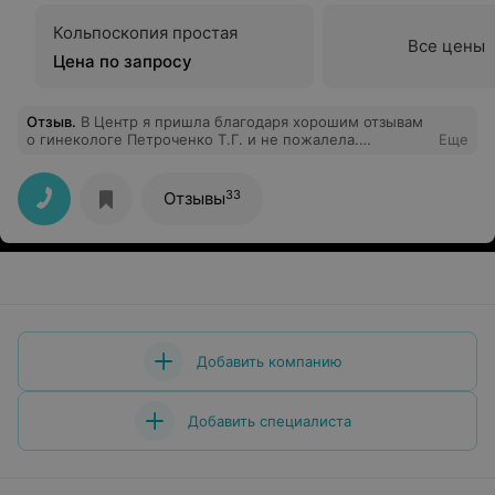
Кольпоскопия простая
Все цены
Цена по запросу
Отзыв
.
В Центр я пришла благодаря хорошим отзывам
о гинекологе Петроченко Т.Г. и не пожалела.
Еще
Замечательный доктор, который все подробно
объяснит, расскажет, посоветует. Человек точно на
своём месте. Побольше бы таких врачей.
33
Отзывы
Добавить компанию
Добавить специалиста