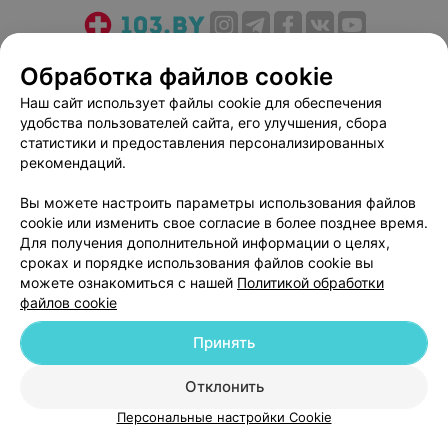
О проекте
Новости проекта
Размещение рекламы
Обработка файлов cookie
Медицинский маркетинг
Публичный договор
Наш сайт использует файлы cookie для обеспечения
Пользовательское соглашение
Способы оплаты
удобства пользователей сайта, его улучшения, сбора
Вакансии
Партнеры
статистики и предоставления персонализированных
рекомендаций.
Написать руководителю 103.by
Написать в поддержку
Вы можете настроить параметры использования файлов
cookie или изменить свое согласие в более позднее время.
Персональные настройки cookie
Для получения дополнительной информации о целях,
Обработка персональных данных
сроках и порядке использования файлов cookie вы
можете ознакомиться с нашей
Политикой обработки
файлов cookie
Принять
Отклонить
© 2026 ООО «Артокс Лаб», УНП 191700409
| 220012, Республика Беларусь,
г. Минск, улица Толбухина, 2, пом. 16 | help@103.by
Персональные настройки Cookie
Служба поддержки
+375 291212755