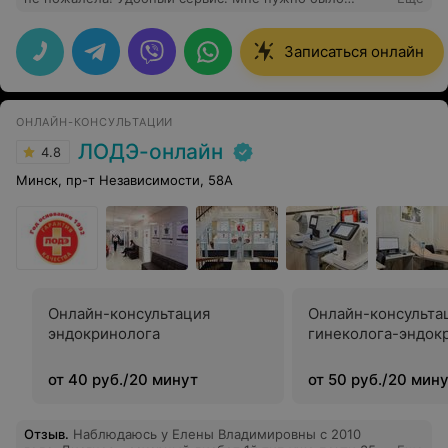
проконсультироваться по поводу анализов, рада что
есть такая возможность пообщаться онлайн с врачом.
Врач Тишкевич Наталья Григорьевна ответила на все
Записаться онлайн
вопросы, дала нужные рекомендации по лечению. В
сам мед центр обращаюсь уже не первый раз, там
всегда внимательный персонал и хорошая атмосфера.
ОНЛАЙН-КОНСУЛЬТАЦИИ
ЛОДЭ-онлайн
4.8
Минск, пр-т Независимости, 58А
Онлайн-консультация
Онлайн-консульта
эндокринолога
гинеколога-эндок
от 40 руб./20 минут
от 50 руб./20 мин
Отзыв
.
Наблюдаюсь у Елены Владимировны с 2010