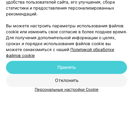
удобства пользователей сайта, его улучшения, сбора
мессенджер?
статистики и предоставления персонализированных
Консультация проводится максимально просто с помощью
рекомендаций.
сервиса 103.by. При записи вы получаете ссылку, по
которой необходимо перейти в назначенное время. Никаких
Вы можете настроить параметры использования файлов
дополнительных приложений или мессенджеров
cookie или изменить свое согласие в более позднее время.
устанавливать не нужно.
Для получения дополнительной информации о целях,
сроках и порядке использования файлов cookie вы
можете ознакомиться с нашей
Политикой обработки
файлов cookie
Добавить компанию
Принять
Добавить специалиста
Отклонить
Персональные настройки Cookie
О проекте
Новости проекта
Размещение рекламы
Медицинский маркетинг
Публичный договор
Пользовательское соглашение
Способы оплаты