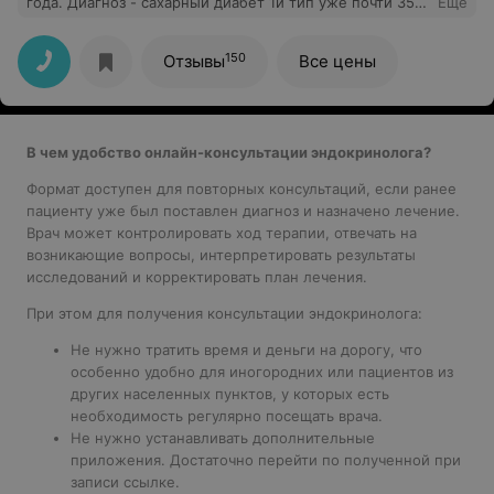
года. Диагноз - сахарный диабет 1й тип уже почти 35
Еще
лет. Елена Владимировна очень бережно относится к
пациентам и своевременно предлагает внедрять
современные технологии в купировании диабета и его
150
Отзывы
Все цены
осложнений. Мой диабет компенсирован и моя жизнь
не отличается от жизни абсолютно здорового
человека. Спасибо, что ведете меня все это время.
В чем удобство онлайн-консультации эндокринолога?
Формат доступен для повторных консультаций, если ранее
пациенту уже был поставлен диагноз и назначено лечение.
Врач может контролировать ход терапии, отвечать на
возникающие вопросы, интерпретировать результаты
исследований и корректировать план лечения.
При этом для получения консультации эндокринолога:
Не нужно тратить время и деньги на дорогу, что
особенно удобно для
иногородних или
пациентов из
других населенных пунктов
, у которых есть
необходимость регулярно посещать врача.
Не нужно устанавливать дополнительные
приложения. Достаточно перейти по полученной при
записи ссылке.