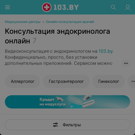
Медицинские центры
•
Онлайн-консультации врачей
Консультация эндокринолога
онлайн
7
Видеоконсультация с эндокринологом на
103.by
.
Конфиденциально, просто, без установки
дополнительных приложений. Сервисом можно
воспользоваться при повторном приеме эндокринолога
(если ранее при очном обращении пациенту уже был
поставлен диагноз и назначено лечение).
Аллерголог
Гастроэнтеролог
Гинеколог
Преимущества онлайн-консультации эндокринолога:
Простота использования. Для связи с доктором не
придется устанавливать специальные
приложения, достаточно будет просто перейти по
полученной ссылке. Все, что нужно —
Фильтры
подготовить смартфон или компьютер с веб-
камерой и микрофоном.