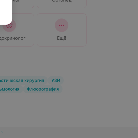
докринолог
Ещё
астическая хирургия
УЗИ
ьмология
Флюорография