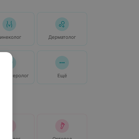
Гинеколог
Дерматолог
троэнтеролог
Ещё
Невролог
Ортопед