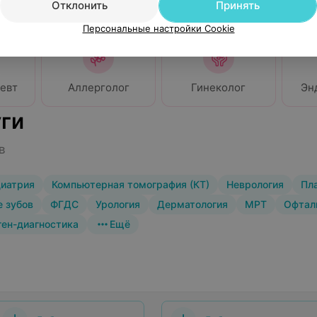
Отклонить
Принять
Персональные настройки Cookie
евт
Аллерголог
Гинеколог
Эн
ги
в
иатрия
Компьютерная томография (КТ)
Неврология
Пл
 зубов
ФГДС
Урология
Дерматология
МРТ
Офтал
ген-диагностика
Ещё