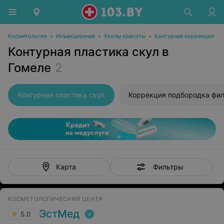
Косметология
•
Инъекционная
•
Уколы красоты
•
Контурная коррекция
Контурная пластика скул в
Гомеле
2
Контурная пластика скул
Фильтры
Карта
КОСМЕТОЛОГИЧЕСКИЙ ЦЕНТР
ЭстМед
5.0