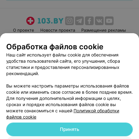
О проекте
Новости проекта
Размещение рекламы
Медицинский маркетинг
Публичный договор
Обработка файлов cookie
Пользовательское соглашение
Способы оплаты
Наш сайт использует файлы cookie для обеспечения
Вакансии
Партнеры
удобства пользователей сайта, его улучшения, сбора
Написать руководителю 103.by
статистики и предоставления персонализированных
рекомендаций.
Написать в поддержку
Персональные настройки cookie
Вы можете настроить параметры использования файлов
Обработка персональных данных
cookie или изменить свое согласие в более позднее время.
Для получения дополнительной информации о целях,
сроках и порядке использования файлов cookie вы
можете ознакомиться с нашей
Политикой обработки
файлов cookie
Принять
© 2026 ООО «Артокс Лаб», УНП 191700409
| 220012, Республика Беларусь,