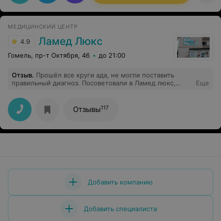
МЕДИЦИНСКИЙ ЦЕНТР
Ламед Люкс
4.9
Гомель, пр-т Октября, 46
до 21:00
Отзыв
.
Прошёл все круги ада, не могли поставить
правильный диагноз. Посоветовали в Ламед люкс,
Еще
сказали, что лучшие врачи здесь работают. Был на
консультации у дерматолога Петросян И.А. она
поставила диагноз сразу, как только увидела. Лечение
117
Отзывы
прошел, сейчас здоров! Спасибо огромное!
Добавить компанию
Добавить специалиста