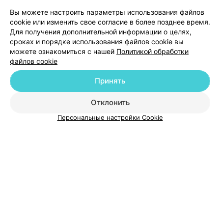
Вы можете настроить параметры использования файлов
Добавить компанию
cookie или изменить свое согласие в более позднее время.
Для получения дополнительной информации о целях,
сроках и порядке использования файлов cookie вы
Добавить специалиста
можете ознакомиться с нашей
Политикой обработки
файлов cookie
Принять
Отклонить
О проекте
Новости проекта
Размещение рекламы
Персональные настройки Cookie
Медицинский маркетинг
Публичный договор
Пользовательское соглашение
Способы оплаты
Вакансии
Партнеры
Написать руководителю 103.by
Написать в поддержку
Персональные настройки cookie
Обработка персональных данных