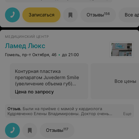
156
Записаться
Отзывы
Все а
МЕДИЦИНСКИЙ ЦЕНТР
Ламед Люкс
Гомель, пр-т Октября, 46
до 21:00
Контурная пластика
препаратом Juvederm Smile
Все цены
(увеличение объема губ)
(0,55 мл)
Цена по запросу
Отзыв
.
Были на приёме с мамой у кардиолога
Кудрявченко Елены Владимировны. Доктор очень
Еще
внимательная, грамотная, всё подробно и доступно
объяснила маме. И самое главное после назначенного
лечения у мамы стабилизировались давление и ритм.
117
Отзывы
Спасибо вам огромное!