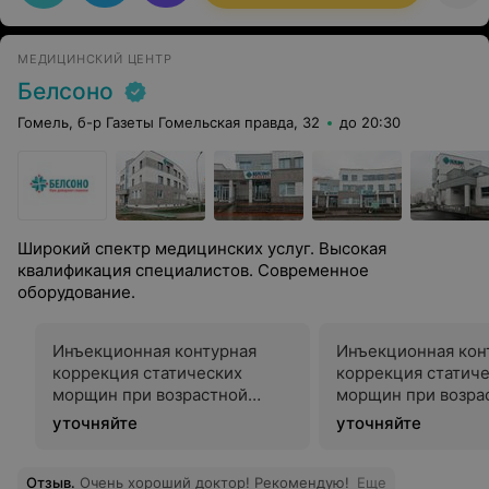
МЕДИЦИНСКИЙ ЦЕНТР
Белсоно
Гомель, б-р Газеты Гомельская правда, 32
до 20:30
Широкий спектр медицинских услуг. Высокая
квалификация специалистов. Современное
оборудование.
Инъекционная контурная
Инъекционная кон
коррекция статических
коррекция статич
морщин при возрастной
морщин при возра
атрофии кожи лица
атрофии кожи лиц
уточняйте
уточняйте
инъекционный Juvederm
инъекционный Ju
Ultra Smile
Ultra 3 (без анесте
Отзыв
.
Очень хороший доктор! Рекомендую!
Еще