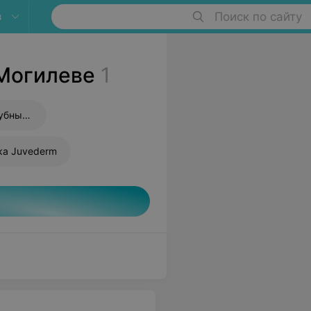
в
Поиск по сайту
 Могилеве
1
Контурная пластика носогубных складок
ка Juvederm