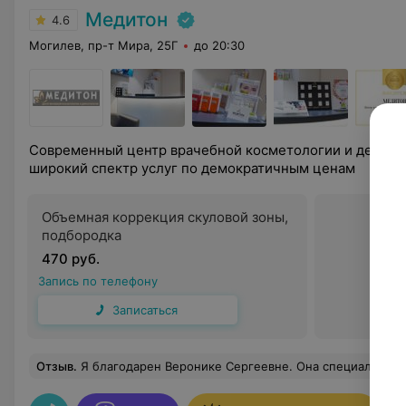
Медитон
4.6
Могилев, пр-т Мира, 25Г
до 20:30
Современный центр врачебной косметологии и дермат
широкий спектр услуг по демократичным ценам
Объемная коррекция скуловой зоны,
подбородка
470 руб.
Запись по телефону
Записаться
Отзыв
.
Я благодарен Веронике Сергеевне. Она специалист! Мне очень повезло, что она стала моим врачом. Большое спасибо за все. Спасибо доктор. Сп