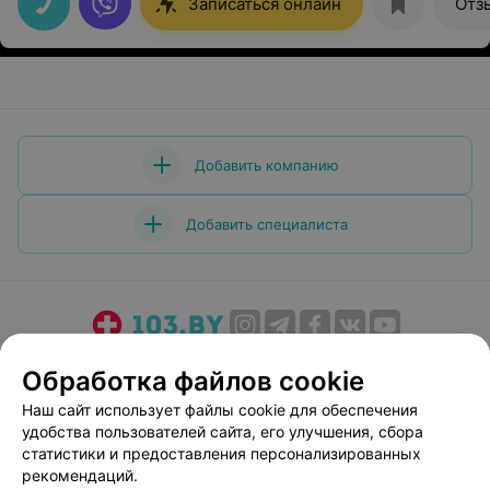
Записаться онлайн
Отз
Добавить компанию
Добавить специалиста
О проекте
Новости проекта
Размещение рекламы
Обработка файлов cookie
Медицинский маркетинг
Публичный договор
Наш сайт использует файлы cookie для обеспечения
Пользовательское соглашение
Способы оплаты
удобства пользователей сайта, его улучшения, сбора
Вакансии
Партнеры
статистики и предоставления персонализированных
рекомендаций.
Написать руководителю 103.by