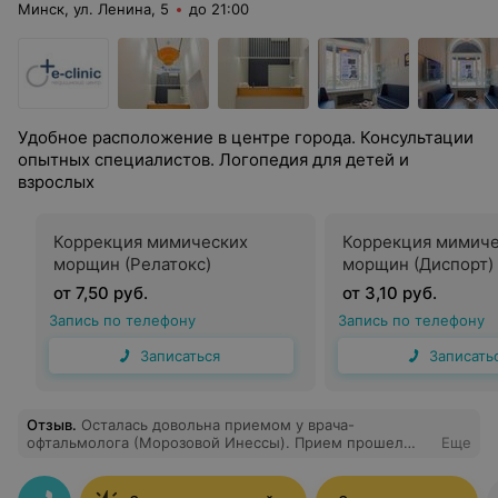
Минск, ул. Ленина, 5
до 21:00
Удобное расположение в центре города. Консультации
опытных специалистов. Логопедия для детей и
взрослых
Коррекция мимических
Коррекция мимиче
морщин (Релатокс)
морщин (Диспорт)
от 7,50 руб.
от 3,10 руб.
Запись по телефону
Запись по телефону
Записаться
Записать
Отзыв
.
Осталась довольна приемом у врача-
офтальмолога (Морозовой Инессы). Прием прошел
Еще
очень приятно и безболезненно. План лечения был
описан доступным языком. Особое внимание хочется
уделить современному оборудованию - такого нигде