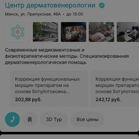
Центр дерматовенерологии
Минск, ул. Прилукская, 46А
до 15:00
Современные медикаментозные и
физиотерапевтические методы. Специализированная
дерматовенерологическая помощь
Коррекция функциональных
Коррекция функци
морщин препаратом на
морщин препарато
основе ботулотоксина
основе ботулотокс
лобной области
(нейронокс) лобно
302,88 руб.
242,12 руб.
3D Тур
Все цены