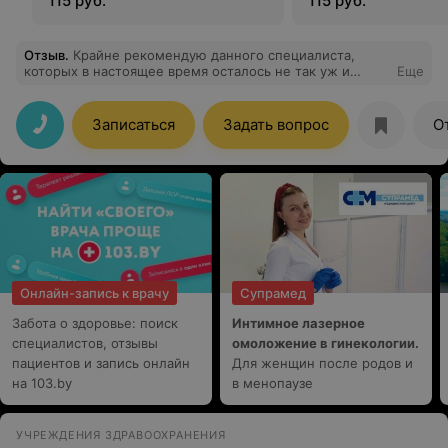
115 руб.
115 руб.
Отзыв
.
Крайне рекомендую данного специалиста,
которых в настоящее время осталось не так уж и
Еще
много. Обращался к ней с болью и защемлением
седалищного нерва. Очень приятно,что человек
выслушал и было ощущение,что человек хочет
Записаться
Задать вопрос
О
помочь. Пробуя разные способы лечения,Ольга
Станиславовна добилась желаемого мной результата.
Спасибо Вам огромное.
Онлайн-запись к врачу
Супрамед
Забота о здоровье: поиск
Интимное лазерное
специалистов, отзывы
омоложение в гинекологии.
пациентов и запись онлайн
Для женщин после родов и
на 103.by
в менопаузе
УЧРЕЖДЕНИЯ ЗДРАВООХРАНЕНИЯ