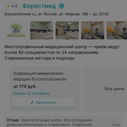
приятный в общении. Благодарю центр Эксперт+, что
Форестмед
4.6
благодаря международному сотрудничеству мы имеем
возможность обратиться к Магистру акупунктуры
Боровлянский сс, аг Лесной, ул. Мирная, 19В
до 20:00
(редкому специалисту высокого класса). Очень
рекомендую.
Многопрофильный медицинский центр — приём ведут
более 60 специалистов по 24 направлениям.
Современные методы и подходы.
Коррекция мимических
морщин ботулотоксином
от 170 руб.
Все цены
Запись по телефону
Записаться
Отзыв
.
Замечательный центр. Все сотрудники
доброжелательные и отзывчивые. Отдельная
Еще