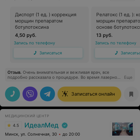
Диспорт (1 ед. ) коррекция
Релатокс (1 ед. ): 
морщин препаратом
морщин препарато
ботулотоксина
основе ботулотокс
4,50 руб.
13 руб.
Запись по телефону
Запись по телефону
Записаться
Записать
Отзыв
.
Очень внимательная и вежливая врач, все
подробно рассказала о процедуре. Во время лазерного
Еще
удаления рассказывала как и что делает, после
процедуры дала все необходимые рекомендации по
уходу за кожей. Спасибо большое за оказанную услугу.
Записаться онлайн
Очень приятно приходить к таким специалистам
МЕДИЦИНСКИЙ ЦЕНТР
ИдеалМед
4.5
Минск, ул. Солнечная, 30
до 20:00