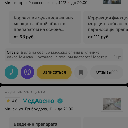
Минск, пр-т Рокоссовского, 44/2
до 20:00
Коррекция функциональных
Коррекция функци
морщин лобной области
морщин в области
препаратом на основе
переносицы препа
ботулотоксина (диспорт)
основе ботулотокс
от 68 руб.
от 111 руб.
(диспорт)
Отзыв
.
Была на сеансе массажа спины в клинике
«Аква-Минск» и осталась в полном восторге! Мастер
Еще
невероятно внимательный и сильный. Сеанс длился
полные 50 минут, и все это время специалист
непрерывно и очень тщательно прорабатывал спину,
350
Записаться
Отзывы
шею и поясницу. Никакой халтуры — проработана
каждая мышца. Вышла из кабинета как заново
родившаяся, ушла постоянная тяжесть в лопатках.
Большое спасибо за золотые руки и качественный
МЕДИЦИНСКИЙ ЦЕНТР
сервис! Спасибо. Надя
МедАвеню
4.6
Минск, ул. Грибоедова, 11
до 21:00
Введение препарата