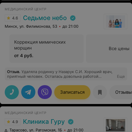
МЕДИЦИНСКИЙ ЦЕНТР
Седьмое небо
4.6
Минск, ул. Филимонова, 53
до 21:00
Коррекция мимических
морщин
Все цены
от 4 руб.
Отзыв
.
Удаляла родинку у Назарук С.И. Хороший врач,
приятный человек. Осталась довольна работой
Еще
специалиста. Если есть такая необходимость, то
рекомендую обращаться именно к нему! Спасибо Вам
большое за работу!
Записаться
Отзывы
МЕДИЦИНСКИЙ ЦЕНТР
Клиника Гуру
4.9
д. Тарасово, ул. Ратомская, 1Б
до 21:00