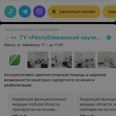
благодарность врачу-онкологу Юрию Мариановичу за
высокий профессионализм, внимательность и
чуткость. За одну консультацию решил все мои
Записаться онлайн
Зад
вопросы, провёл на месте УЗИ диагностику ,
доходчиво дал свои рекомендации. Всем рекомендую
форест-мед.
ГОСУДАРСТВЕННОЕ УЧРЕЖДЕНИЕ
ГУ «Республиканский научно-практический центр медицинской экспертизы и реабилитаци»
4.5
Минск, ул. Макаенка, 17
до 17:00
Консультативно-диагностическая помощь и широкие
возможности санаторно-курортного лечения и
реабилитации.
Коррекция функциональных
Коррекция функци
морщин лобной области
морщин области 
препаратом на основе
препаратом на ос
ботулотоксина
ботулотоксина