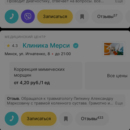
Проводит диагностику, отвечает на вопросы. Все
Еще
объясняет четко и понятно. Увидел то, что не видели
другие врачи и помог с этим разобраться. Все это с
поддержкой и без запугиваний. Спасибо!
57
Записаться
Отзывы
МЕДИЦИНСКИЙ ЦЕНТР
Клиника Мерси
4.3
Минск, ул. Игнатенко, 8
до 21:00
Коррекция мимических
морщин
Все цены
от 4,20 руб./1 ед
Отзыв
.
Обращался к травматологу Пипкину Александру
Марксовичу с травмой коленного сустава. Грамотно и
Еще
профессионально поставил диагноз и назначил
лечение. Говорю так потому, что обращался ещё к
двум специалистам, и никто не оспорил заключение
433
Записаться
Отзывы
Александра Марксовича.