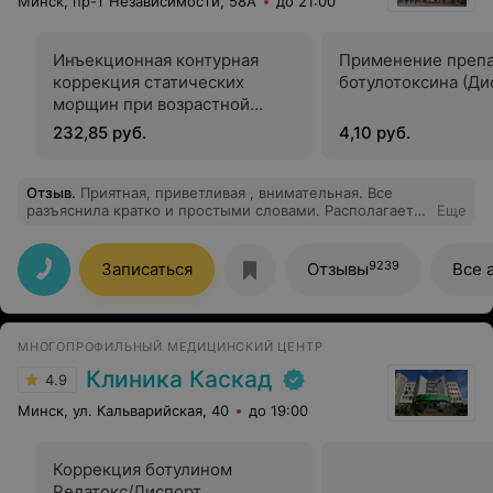
Минск, пр-т Независимости, 58А
до 21:00
Инъекционная контурная
Применение препа
коррекция статических
ботулотоксина (Ди
морщин при возрастной
атрофии кожи лица
232,85 руб.
4,10 руб.
Отзыв
.
Приятная, приветливая , внимательная. Все
разъяснила кратко и простыми словами. Располагает к
Еще
себе. Мне понравилось посещение данного
специалиста! Спасибо!
9239
Записаться
Отзывы
Все 
МНОГОПРОФИЛЬНЫЙ МЕДИЦИНСКИЙ ЦЕНТР
Клиника Каскад
4.9
Минск, ул. Кальварийская, 40
до 19:00
Коррекция ботулином
Релатокс/Диспорт