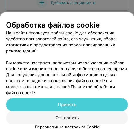
Добавить специалиста
Обработка файлов cookie
Наш сайт использует файлы cookie для обеспечения
удобства пользователей сайта, его улучшения, сбора
О проекте
Новости проекта
Размещение рекламы
статистики и предоставления персонализированных
Медицинский маркетинг
Публичный договор
рекомендаций.
Пользовательское соглашение
Способы оплаты
Вы можете настроить параметры использования файлов
Вакансии
Партнеры
cookie или изменить свое согласие в более позднее время.
Написать руководителю 103.by
Для получения дополнительной информации о целях,
сроках и порядке использования файлов cookie вы
Написать в поддержку
можете ознакомиться с нашей
Политикой обработки
Персональные настройки cookie
файлов cookie
Обработка персональных данных
Принять
Отклонить
Персональные настройки Cookie