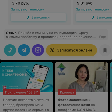
ботулотоксина Диспорт
ботулотоксина Рел
3,70 руб.
9,01 руб.
Запись по телефону
Запись по телефону
Записаться
Записать
Отзыв
.
Пришёл в клинику на консультацию. Сразу
выявили проблему и прописали подробное лечение.
Еще
Всё быстро и структурировано. Помещение с хорошим
ремонтом и интерьером
Записаться онлайн
Приложение 103.BY
Криница
Наличие лекарств в аптеках
Фотоомоложение и
города, бронирование и
фотолечение
кожи
на
другие полезные сервисы в
платформе ICON MaxG.