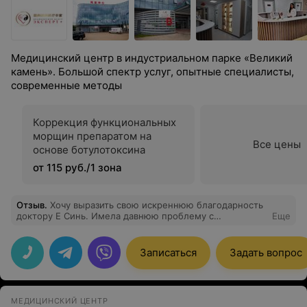
Медицинский центр в индустриальном парке «Великий
камень». Большой спектр услуг, опытные специалисты,
современные методы
Коррекция функциональных
морщин препаратом на
Все цены
основе ботулотоксина
от 115 руб./1 зона
Отзыв
.
Хочу выразить свою искреннюю благодарность
доктору Е Синь. Имела давнюю проблему с
Еще
ротаторной манжетой плеча, использовала различные
методы ее лечения, но не достигла желаемого
результата. И также был острый ахиллобурсит. После
Записаться
Задать вопрос
первого приема (иглоукалывание и электропунктура) у
доктора Е Синь мне сразу стало же лучше (
уменьшился болевой синдром и увеличился объем
движений в плече). Доктор Е Синь очень тщательно
МЕДИЦИНСКИЙ ЦЕНТР
подходит к сбору анамнеза пациента, внимательный,