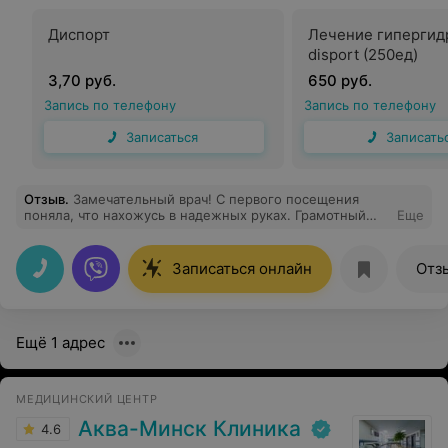
Диспорт
Лечение гипергид
disport (250ед)
3,70 руб.
650 руб.
Запись по телефону
Запись по телефону
Записаться
Записать
Отзыв
.
Замечательный врач! С первого посещения
поняла, что нахожусь в надежных руках. Грамотный
Еще
специалист и очень приятный человек. Делала
фотолечение Александр Алексеевич рассказал все о
процедуре, о количестве сеансов, вручил памятку с
Записаться онлайн
Отз
рекомендациями по дальнейшему уходу. Процедура
прошла комфортно. За интересной беседой и время
незаметно прошло и отвлеклась от пульсирующих
воздействий! Спасибо, доктор! Теперь только к Вам
Ещё 1 адрес
МЕДИЦИНСКИЙ ЦЕНТР
Аква-Минск Клиника
4.6