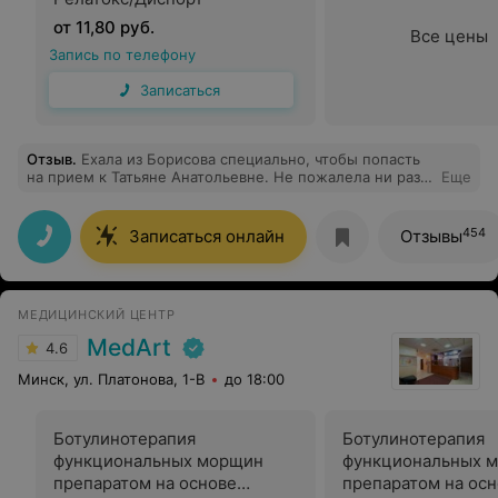
от 11,80 руб.
Все цены
Запись по телефону
Записаться
Отзыв
.
Ехала из Борисова специально, чтобы попасть
на прием к Татьяне Анатольевне. Не пожалела ни разу,
Еще
что вырвалась в столицу, Смирнова Т.А. — самая
внимательная врач-гинеколог, которая мне
встречалась. Ходила по рекомендации коллеги,
454
Записаться онлайн
Отзывы
ожидания оправдались на 10 из 10.
МЕДИЦИНСКИЙ ЦЕНТР
MedArt
4.6
Минск, ул. Платонова, 1-В
до 18:00
Ботулинотерапия
Ботулинотерапия
функциональных морщин
функциональных 
препаратом на основе
препаратом на ос