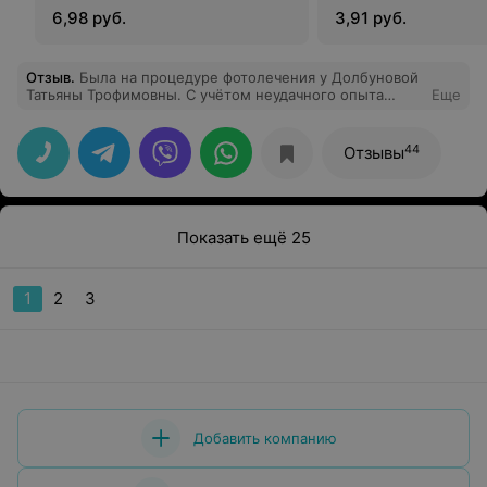
единицу)
6,98 руб.
3,91 руб.
Отзыв
.
Была на процедуре фотолечения у Долбуновой
Татьяны Трофимовны. С учётом неудачного опыта
Еще
ранее шла с переживаниями. Врач очень тактично и
спокойно всё объяснила, рассказала, как проходит
процедура, постоянно интересовалась самочувствием.
44
Отзывы
Всё прошло комфортно, без боли и стресса. Спасибо
за внимательность и профессиональный подход
Показать ещё 25
1
2
3
Добавить компанию