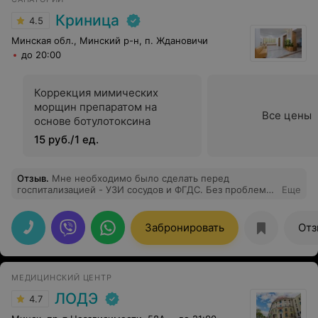
Криница
4.5
Минская обл., Минский р-н, п. Ждановичи
до 20:00
Коррекция мимических
морщин препаратом на
Все цены
основе ботулотоксина
15 руб./1 ед.
Отзыв
.
Мне необходимо было сделать перед
госпитализацией - УЗИ сосудов и ФГДС. Без проблем
Еще
записался на удобное мне день и время, без месячного
ожидания (как везде обычно), в течении 1.5 часа я
прошел обе процедуры. Все замечательно и четко
Забронировать
Отз
организовано. Огромная благодарность врачам -
Куделя С.И. и Автуховой Л.В., профессионально,
грамотно, на все вопросы я получил ответы и
рекомендации.
МЕДИЦИНСКИЙ ЦЕНТР
ЛОДЭ
4.7