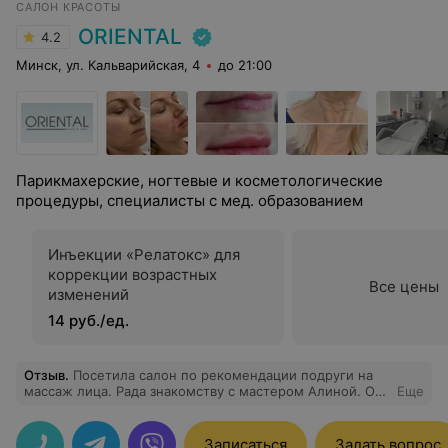
САЛОН КРАСОТЫ
ORIENTAL
4.2
Минск, ул. Кальварийская, 4
до 21:00
Парикмахерские, ногтевые и косметологические
процедуры, специалисты с мед. образованием
Инъекции «Релатокс» для
коррекции возрастных
Все цены
изменений
14 руб./ед.
Отзыв
.
Посетила салон по рекомендации подруги на
массаж лица. Рада знакомству с мастером Алиной. Она
Еще
просто супер внимательная, приятная в общении,
тактичная. Процедура мне понравилась. Буду
постоянно посещать салон и советовать друзьям
Записаться
Задать вопрос