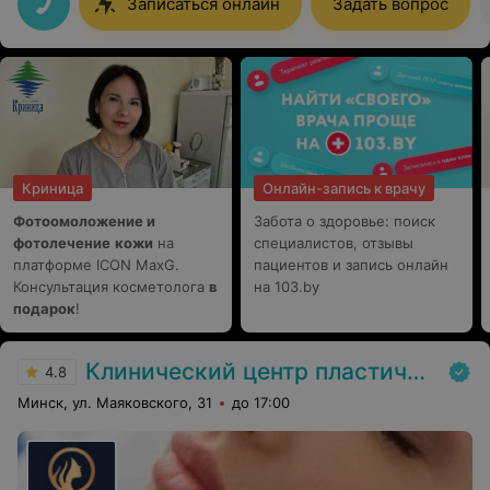
Записаться онлайн
Задать вопрос
не видела)
Криница
Онлайн-запись к врачу
Фотоомоложение и
Забота о здоровье: поиск
фотолечение
кожи
на
специалистов, отзывы
платформе ICON MaxG.
пациентов и запись онлайн
Консультация косметолога
в
на 103.by
подарок
!
Клинический центр пластической хирургии и медицинской косметологии
4.8
Минск, ул. Маяковского, 31
до 17:00