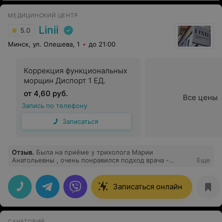
МЕДИЦИНСКИЙ ЦЕНТР
Linii
5.0
Минск, ул. Олешева, 1
до 21:00
Коррекция функциональных
морщин Диспорт 1 ЕД.
от 4,60 руб.
Все цены
Запись по телефону
Записаться
Отзыв
.
Была на приёме у трихолога Марии
Анатольевны , очень понравился подход врача -
Еще
грамотная, деликатная, ответила на все мои вопросы.
Лечусь чуть более месяца и уже есть положительные
результаты. Стали меньше выпадать волосы, появилась
Записаться онлайн
энергия. Моя благодарность доктору и медицинскому
центру.
САНАТОРИЙ