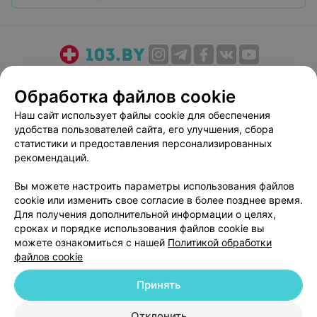
О проекте
Новости проекта
Размещение рекламы
Обработка файлов cookie
Медицинский маркетинг
Публичный договор
Наш сайт использует файлы cookie для обеспечения
Пользовательское соглашение
Способы оплаты
удобства пользователей сайта, его улучшения, сбора
Вакансии
Партнеры
статистики и предоставления персонализированных
Написать руководителю 103.by
рекомендаций.
Написать в поддержку
Вы можете настроить параметры использования файлов
Персональные настройки cookie
cookie или изменить свое согласие в более позднее время.
Для получения дополнительной информации о целях,
Обработка персональных данных
сроках и порядке использования файлов cookie вы
можете ознакомиться с нашей
Политикой обработки
файлов cookie
Принять
© 2026 ООО «Артокс Лаб», УНП 191700409
| 220012, Республика Беларусь,
Отклонить