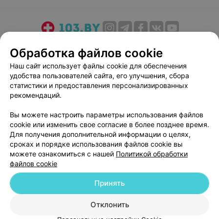
О проекте
Новости проекта
Размещение рекламы
Обработка файлов cookie
Медицинский маркетинг
Публичный договор
Наш сайт использует файлы cookie для обеспечения
Пользовательское соглашение
Способы оплаты
удобства пользователей сайта, его улучшения, сбора
Вакансии
Партнеры
статистики и предоставления персонализированных
рекомендаций.
Написать руководителю 103.by
Написать в поддержку
Вы можете настроить параметры использования файлов
cookie или изменить свое согласие в более позднее время.
Персональные настройки cookie
Для получения дополнительной информации о целях,
Обработка персональных данных
сроках и порядке использования файлов cookie вы
можете ознакомиться с нашей
Политикой обработки
файлов cookie
Принять
Отклонить
© 2026 ООО «Артокс Лаб», УНП 191700409
| 220012, Республика Беларусь,
г. Минск, улица Толбухина, 2, пом. 16 | help@103.by