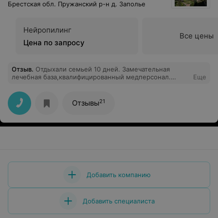
Брестская обл. Пружанский р-н д. Заполье
Нейропилинг
Все цены
Цена по запросу
Отзыв
.
Отдыхали семьей 10 дней. Замечательная
лечебная база,квалифицированный медперсонал.
Еще
Хочется отметить врача-терапевта Аллу
Николаевну,врача -гинеколога -Алину Брониславовну.
Очень грамотно и четко продумана и реализуется вся
21
Отзывы
программа отдыха. Красивая белорусская природа
вокруг!!! Но есть и минусы. Пишу о них лишь для
того,чтобы они прекратились.
Добавить компанию
Добавить специалиста