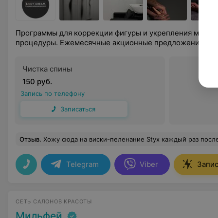
Программы для коррекции фигуры и укрепления мышеч
процедуры. Ежемесячные акционные предложения.
Чистка спины
150 руб.
Запись по телефону
Записаться
Отзыв
.
Хожу сюда на виски-пеленание Styx каждый раз после длительного путешествия на машине. Суперски снимает отеки после длительного нахождения за рулем, даже одна процедура. В студии все
Telegram
Viber
Запис
СЕТЬ САЛОНОВ КРАСОТЫ
Мильфей