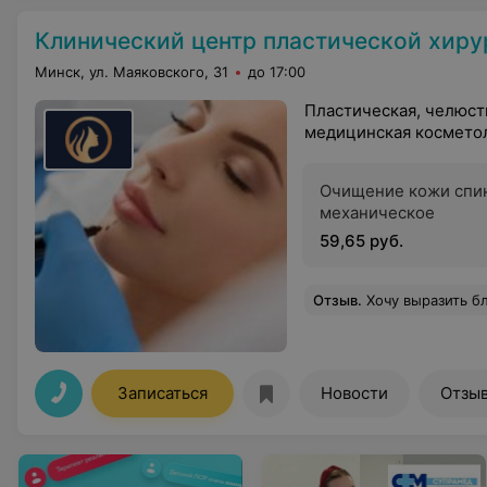
Клинический центр пластической хирургии и медици
Минск, ул. Маяковского, 31
до 17:00
Пластическая, челюст
медицинская косметол
Очищение кожи спи
механическое
59,65 руб.
Отзыв
.
Хочу выразить благодарность и признательность за прекрасно проведённую 23 марта 2022 года подтяжку лица и шеи врачам Жданову С.Р и анестезиологу Риневскому И.В И пусть не подвластно этим врачам изменить возраст в паспорте, но ви
Записаться
Новости
Отзы