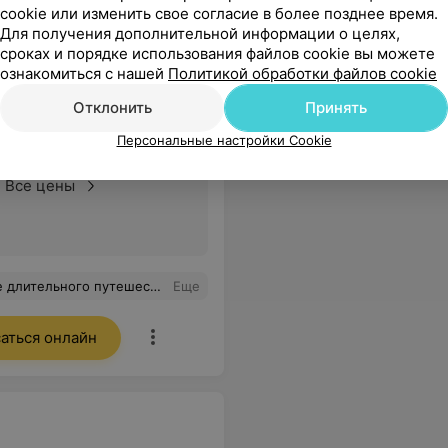
cookie или изменить свое согласие в более позднее время.
Для получения дополнительной информации о целях,
сроках и порядке использования файлов cookie вы можете
ной массы, антивозрастные
ознакомиться с нашей
Политикой обработки файлов cookie
Отклонить
Принять
Персональные настройки Cookie
Все цены
 приятно, все нравится. Тут есть и другие процедуры, но пока я их не изучила)
Еще
аться онлайн