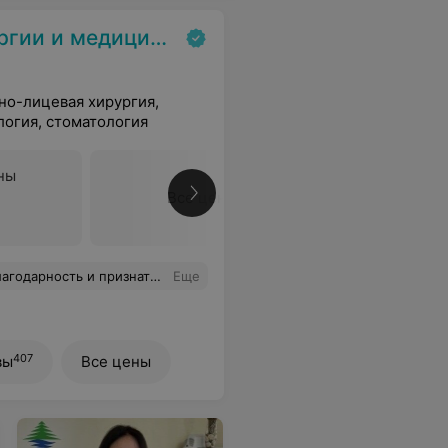
нской косметологии
но-лицевая хирургия,
огия, стоматология
ны
Все цены
зуально изменить лицо и сделать моложе на 15 лет, за 4 часа работы, это гениально! Восхищена! Спустя 3 месяца на лице и шеи никаких признаков операционного вмешательства. Весь персонал центра тактичный, внимательный и вежливый Желаю всем удачи в работе и дальнейшего процветания! Мои самые лучшие рекомендации!
Еще
407
вы
Все цены