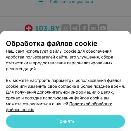
Добавить специалиста
О проекте
Новости проекта
Размещение рекламы
Обработка файлов cookie
Медицинский маркетинг
Публичный договор
Наш сайт использует файлы cookie для обеспечения
Пользовательское соглашение
Способы оплаты
удобства пользователей сайта, его улучшения, сбора
Вакансии
Партнеры
статистики и предоставления персонализированных
рекомендаций.
Написать руководителю 103.by
Написать в поддержку
Вы можете настроить параметры использования файлов
cookie или изменить свое согласие в более позднее время.
Персональные настройки cookie
Для получения дополнительной информации о целях,
Обработка персональных данных
сроках и порядке использования файлов cookie вы
можете ознакомиться с нашей
Политикой обработки
файлов cookie
Принять