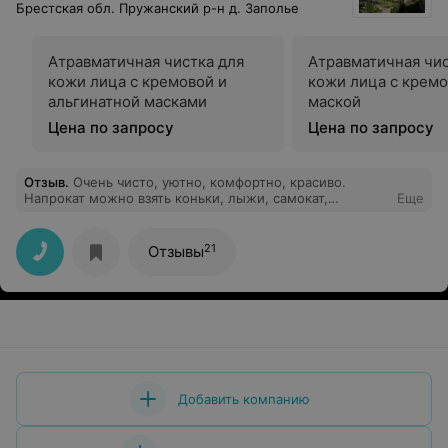
Брестская обл. Пружанский р-н д. Заполье
Атравматичная чистка для
Атравматичная чис
кожи лица с кремовой и
кожи лица с крем
альгинатной масками
маской
Цена по запросу
Цена по запросу
Отзыв
.
Очень чисто, уютно, комфортно, красиво.
Напрокат можно взять коньки, лыжи, самокат,
Еще
велосипед, лодку,ракетки для тенниса и тд. Бассейн
взрослый, детский с видом на лес, тренажерка, сауна,
баня. Место для рыбалки и шашлыка - чистое и с
21
Отзывы
беседками на случай дождя. Детские площадки.
Богатый ассортимент процедур. Огромная территория
с множеством цветов, туй, сосен.
Добавить компанию