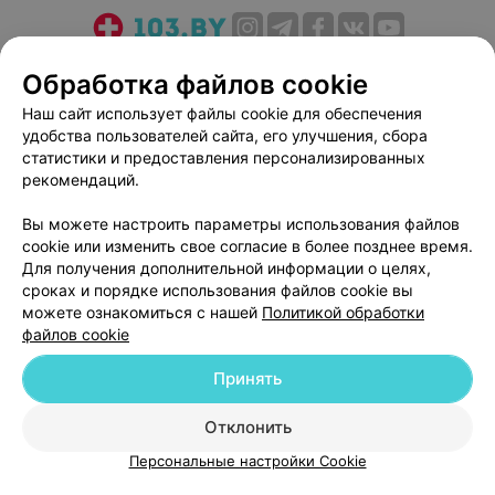
О проекте
Новости проекта
Размещение рекламы
Обработка файлов cookie
Медицинский маркетинг
Публичный договор
Наш сайт использует файлы cookie для обеспечения
Пользовательское соглашение
Способы оплаты
удобства пользователей сайта, его улучшения, сбора
Вакансии
Партнеры
статистики и предоставления персонализированных
рекомендаций.
Написать руководителю 103.by
Написать в поддержку
Вы можете настроить параметры использования файлов
cookie или изменить свое согласие в более позднее время.
Персональные настройки cookie
Для получения дополнительной информации о целях,
Обработка персональных данных
сроках и порядке использования файлов cookie вы
можете ознакомиться с нашей
Политикой обработки
файлов cookie
Принять
Отклонить
© 2026 ООО «Артокс Лаб», УНП 191700409
| 220012, Республика Беларусь,
г. Минск, улица Толбухина, 2, пом. 16 | help@103.by
Персональные настройки Cookie
Служба поддержки
+375 291212755