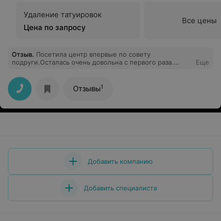
Удаление татуировок
Все цены
Цена по запросу
Отзыв
.
Посетила центр впервые по совету
подруги.Осталась очень довольна с первого раза.
Еще
Результат заметили даже все окружающие меня
люди.У кого проблемы с черными точками бегом на
ультрозвуковой пилинг и вы красотка. Персонал 10
1
Отзывы
баллов.
Добавить компанию
Добавить специалиста