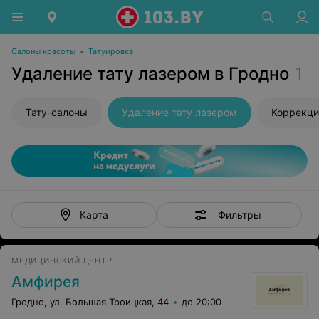
Салоны красоты
•
Татуировка
Удаление тату лазером в Гродно
1
Тату-салоны
Удаление тату лазером
Коррекци
Фильтры
Карта
МЕДИЦИНСКИЙ ЦЕНТР
Амфирея
Гродно, ул. Большая Троицкая, 44
до 20:00