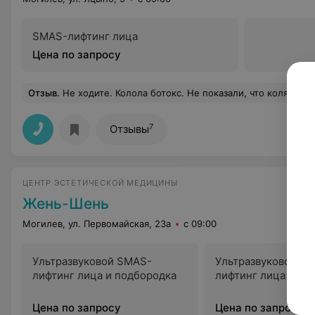
SMAS-лифтинг лица
Цена по запросу
Отзыв
.
Не ходите. Колола ботокс. Не показали, что колят, сколько колят. Поверила в порядочность. Зря. Заплатила 115 рублей не за что. При повторном обращении косметолог делала удивлённый глаза"где не взялось, все взялось", хотя я делаю межбровие не в
7
Отзывы
ЦЕНТР ЭСТЕТИЧЕСКОЙ МЕДИЦИНЫ
Жень-Шень
Могилев, ул. Первомайская, 23а
с 09:00
Ультразвуковой SMAS-
Ультразвуковой S
лифтинг лица и подбородка
лифтинг лица
Цена по запросу
Цена по запросу