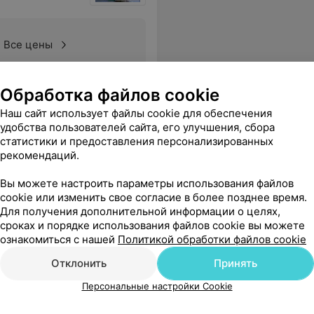
Все цены
Обработка файлов cookie
 первый раз и знаю, Как должно быть. Надо ездить в большие салоны. Жду повторного приёма. Потом напишу.
Еще
Наш сайт использует файлы cookie для обеспечения
удобства пользователей сайта, его улучшения, сбора
статистики и предоставления персонализированных
рекомендаций.
Вы можете настроить параметры использования файлов
cookie или изменить свое согласие в более позднее время.
Для получения дополнительной информации о целях,
сроках и порядке использования файлов cookie вы можете
ознакомиться с нашей
Политикой обработки файлов cookie
MAS-
Ультразвуковой SMAS-
Ультразв
Отклонить
Принять
лифтинг области средней,
лифтинг 
Персональные настройки Cookie
нижней трети лица и
века, ср
подбородка
лица и п
Цена по запросу
Цена по 