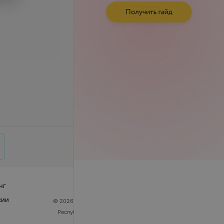
нг
сии
© 2026 ООО «Артокс Лаб», УНП 191700409
| 220012,
Республика Беларусь, г. Минск, улица Толбухина, 2,
пом. 16 | help@103.by