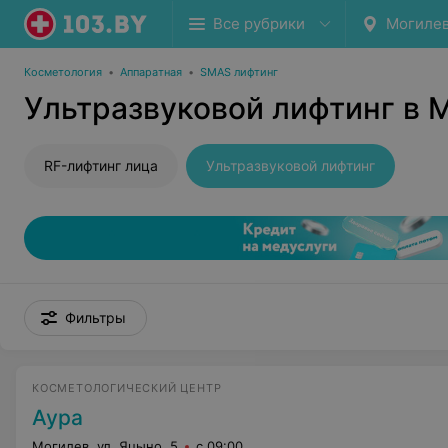
Все рубрики
Могиле
Косметология
•
Аппаратная
•
SMAS лифтинг
Ультразвуковой лифтинг в 
RF-лифтинг лица
Ультразвуковой лифтинг
Фильтры
КОСМЕТОЛОГИЧЕСКИЙ ЦЕНТР
Аура
Могилев, ул. Яцыно, 5
с 09:00