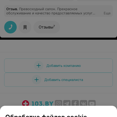
Отзыв
.
Превосходный салон. Прекрасное
обслуживание и качество предоставляемых услуг
Еще
оправдывает все ожидания. Отдельное спасибо
выражаю косметологу Ольге Евгеньевне, это мастер
экстра класса!
7
Отзывы
Добавить компанию
Добавить специалиста
О проекте
Новости проекта
Размещение рекламы