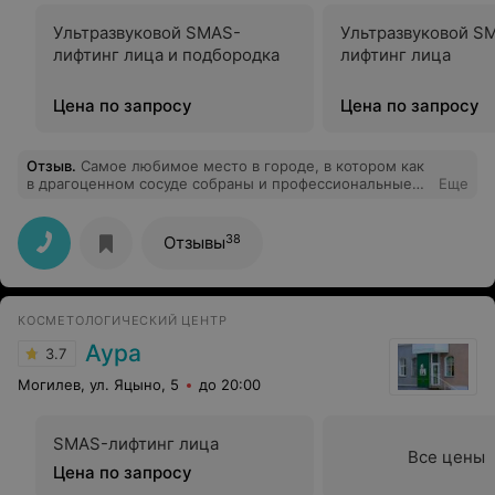
Ультразвуковой SMAS-
Ультразвуковой S
лифтинг лица и подбородка
лифтинг лица
Цена по запросу
Цена по запросу
Отзыв
.
Самое любимое место в городе, в котором как
в драгоценном сосуде собраны и профессиональные
Еще
специалисты и самое лучшее оборудование. Долгое
время ходила к вам на уходовые процедуры и массаж.
А когда у вас появился аппарат для лазерной эпиляции,
38
Отзывы
счастью не было предела. Ведь Candela мировой
лидер! И действительно помогает избавиться от
нежелательной растительности. Сделала уже 7
процедур - волосы почти не растут. Думаю ещё 2
КОСМЕТОЛОГИЧЕСКИЙ ЦЕНТР
процедуры и я попрощаюсь с ними надолго. Спасибо,
Жень-Шень, за мои гладкие ножки
Аура
3.7
Могилев, ул. Яцыно, 5
до 20:00
SMAS-лифтинг лица
Все цены
Цена по запросу