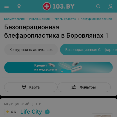
Косметология
•
Инъекционная
•
Уколы красоты
•
Контурная коррекция
Безоперационная
блефаропластика в Боровлянах
1
Контурная пластика век
Фильтры
Карта
МЕДИЦИНСКИЙ ЦЕНТР
Life City
4.6