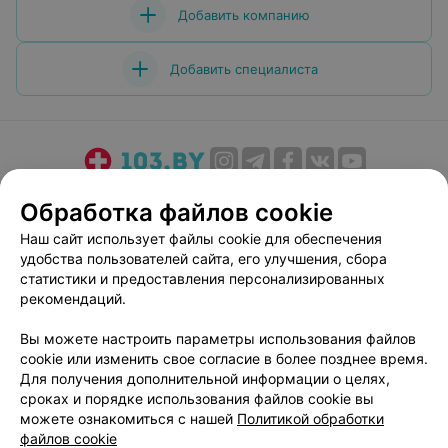
Добавить компанию
Добавить специалиста
О проекте
Новости проекта
Размещение рекламы
Обработка файлов cookie
Медицинский маркетинг
Публичный договор
Наш сайт использует файлы cookie для обеспечения
Пользовательское соглашение
Способы оплаты
удобства пользователей сайта, его улучшения, сбора
Вакансии
Партнеры
статистики и предоставления персонализированных
рекомендаций.
Написать руководителю 103.by
Написать в поддержку
Вы можете настроить параметры использования файлов
cookie или изменить свое согласие в более позднее время.
Персональные настройки cookie
Для получения дополнительной информации о целях,
Обработка персональных данных
сроках и порядке использования файлов cookie вы
можете ознакомиться с нашей
Политикой обработки
файлов cookie