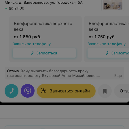
Минск, д. Валерьяново, ул. Городская, 5А
до 21:00
Блефаропластика верхнего
Блефаропластика 
века
века
от 1 650 руб.
от 1 750 руб.
Запись по телефону
Запись по телефону
Записаться
Записать
Отзыв
.
Хочу выразить благодарность врачу
гастроэнтерологу Якушовой Анне Михайловне.
Еще
Замечательный врач и обаятельный человек. Получила
много полезной и нужной информации. Все вопросы в
процессе приёма были закрыты профессионализмом
Записаться онлайн
Отз
врача. Рекомендую.