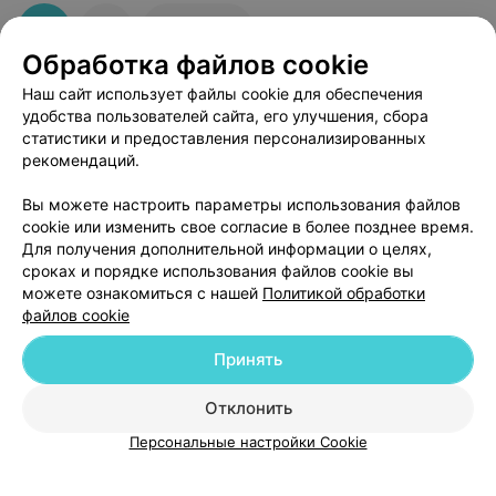
люди.У кого проблемы с черными точками бегом на
ультрозвуковой пилинг и вы красотка. Персонал 10
1
Отзывы
баллов.
Обработка файлов cookie
Наш сайт использует файлы cookie для обеспечения
удобства пользователей сайта, его улучшения, сбора
статистики и предоставления персонализированных
рекомендаций.
Добавить компанию
Вы можете настроить параметры использования файлов
cookie или изменить свое согласие в более позднее время.
Для получения дополнительной информации о целях,
Добавить специалиста
сроках и порядке использования файлов cookie вы
можете ознакомиться с нашей
Политикой обработки
файлов cookie
Принять
О проекте
Новости проекта
Размещение рекламы
Отклонить
Медицинский маркетинг
Публичный договор
Персональные настройки Cookie
Пользовательское соглашение
Способы оплаты
Вакансии
Партнеры