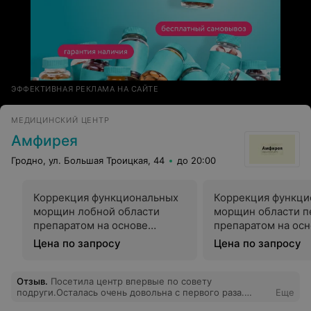
ЭФФЕКТИВНАЯ РЕКЛАМА НА САЙТЕ
МЕДИЦИНСКИЙ ЦЕНТР
Амфирея
Гродно, ул. Большая Троицкая, 44
до 20:00
Коррекция функциональных
Коррекция функци
морщин лобной области
морщин области 
препаратом на основе
препаратом на ос
ботулотоксина*
ботулотоксина
Цена по запросу
Цена по запросу
Отзыв
.
Посетила центр впервые по совету
подруги.Осталась очень довольна с первого раза.
Еще
Результат заметили даже все окружающие меня