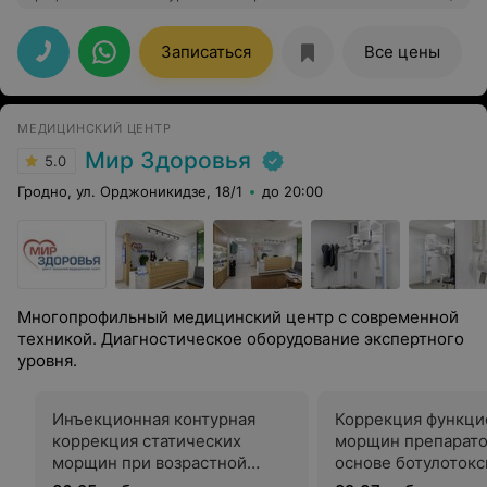
медицинское оборудование, опытный
квалифицированный персонал, комфортные условия
для пациентов – всё это способствовало
Записаться
Все цены
положительному впечатлению о прохождении курса
обследования. Если возникнет необходимость ещё раз
обратиться - несомненно, выберу данную клинику. И
всем своим знакомым, друзьям обязательно
МЕДИЦИНСКИЙ ЦЕНТР
порекомендую при необходимости обратиться за
медицинской помощью в Гродненскую
Мир Здоровья
5.0
университетскую клинику.
Гродно, ул. Орджоникидзе, 18/1
до 20:00
Многопрофильный медицинский центр с современной
техникой. Диагностическое оборудование экспертного
уровня.
Инъекционная контурная
Коррекция функци
коррекция статических
морщин препарато
морщин при возрастной
основе ботулотокс
атрофии кожи лица