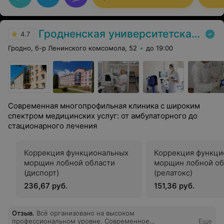
методики лечения. От всего сердца желаю
дальнейшего роста и совершенствования.
Гродненская университетская клиника
4.7
Гродно, б-р Ленинского комсомола, 52
до 19:00
Современная многопрофильная клиника с широким
спектром медицинских услуг: от амбулаторного до
стационарного лечения
Коррекция функциональных
Коррекция функци
морщин лобной области
морщин лобной об
(диспорт)
(релатокс)
236,67 руб.
151,36 руб.
Отзыв
.
Всё организовано на высоком
профессиональном уровне. Современное
Еще