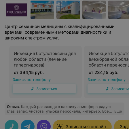
Центр семейной медицины с квалифицированными
врачами, современными методами диагностики и
широким спектром услуг.
Инъекция ботулотоксина для
Инъекция ботулот
любой области (лечение
(межбровной обла
гипергидроза)
области переноси
от 394,15 руб.
от 234,15 руб.
Запись по телефону
Запись по телефону
Записаться
Записать
Отзыв
.
Каждый раз заходя в клинику атмосфера радует
глаз: запах, чистота, улыбка персонала, интерьер. Все
Еще
сделано со вкусом и чувством стиля, сердечно и очень
современно. Высокий уровень специалистов и
оборудования, используются новые технологии и
Записаться онлайн
Зад