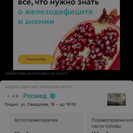
которые каждый день, каждый час, каждую секунду
спасают жизни огромного количества людей! Мороз
по коже, когда видишь какое количество операций за
день и каждый день делают эти люди! Дай вам Бог
здоровья!
ЭФФЕКТИВНАЯ РЕКЛАМА НА САЙТЕ
МЕДИКО-ДИАГНОСТИЧЕСКИЙ ЦЕНТР
Росмед
4.9
Гродно, ул. Свердлова, 16
до 19:00
Аутоплазмотерапия
Плазмотерапия во
части головы