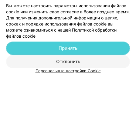
ультрозвуковой пилинг и вы красотка. Персонал 10
1
Отзывы
Вы можете настроить параметры использования файлов
баллов.
cookie или изменить свое согласие в более позднее время.
Для получения дополнительной информации о целях,
сроках и порядке использования файлов cookie вы
можете ознакомиться с нашей
Политикой обработки
файлов cookie
Принять
Добавить компанию
Отклонить
Добавить специалиста
Персональные настройки Cookie
О проекте
Новости проекта
Размещение рекламы
Медицинский маркетинг
Публичный договор
Пользовательское соглашение
Способы оплаты
Вакансии
Партнеры
Написать руководителю 103.by