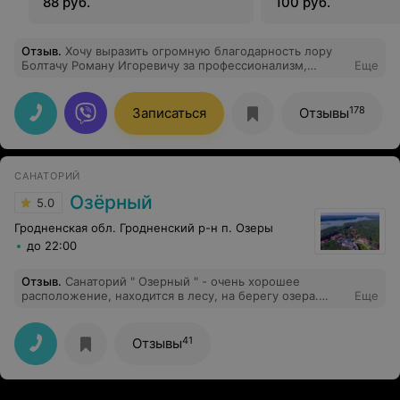
88 руб.
100 руб.
Отзыв
.
Хочу выразить огромную благодарность лору
Болтачу Роману Игоревичу за профессионализм,
Еще
чуткое отношение к пациенту, всегда внимателен к
пациенту, назначенное лечение всегда эффективно,
всем рекомендую. Спасибо огромное!
178
Записаться
Отзывы
САНАТОРИЙ
Озёрный
5.0
Гродненская обл. Гродненский р-н п. Озеры
до 22:00
Отзыв
.
Санаторий " Озерный " - очень хорошее
расположение, находится в лесу, на берегу озера.
Еще
Большая территория, очень ухоженная. Всё хорошо
продумано, аллеи для прогулки, дорожки для спорта,
детская площадка. Разнообразное лечение,
41
Отзывы
квалифицированные специалисты. Аквапарк большой,
проводятся культурные мероприятия, разнообразные
экскурсии. Есть возможность съездить в Гродно, ходят
бесплатные автобусы. Полноценное и разнообразное