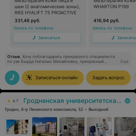
Мезотерапия кожи лица и
Мезотерапия кожи
шеи (2 анатомические зоны),
WHARTON P199
RRS HYALIFT 75 PROACTIVE
331,46 руб.
416,94 руб.
Запись по телефону
Запись по телефону
Записаться
Записать
Отзыв
.
Хочу поблагодарить прекрасного специалиста
по узи Бырда Наталью Михайловну, прекрасный
Еще
специалист, мастер своего дела, очень приятная,
внимательная, спокойная, все обьяснила. Рекомендую.
Записаться онлайн
Задать вопрос
Гродненская университетская клиника
4.7
Гродно, б-р Ленинского комсомола, 52
Выходной