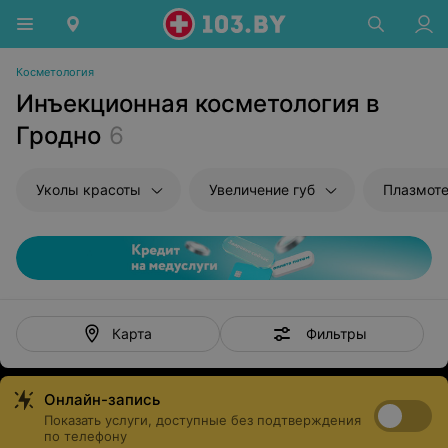
Косметология
Инъекционная косметология в
Гродно
6
Уколы красоты
Увеличение губ
Плазмот
Фильтры
Карта
Онлайн-запись
Показать услуги, доступные без подтверждения
по телефону