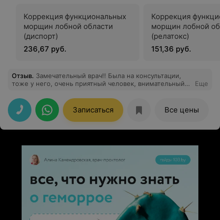
Коррекция функциональных
Коррекция функци
морщин лобной области
морщин лобной об
(диспорт)
(релатокс)
236,67 руб.
151,36 руб.
Отзыв
.
Замечательный врач!! Была на консультации,
тоже у него, очень приятный человек, внимательный и
Еще
с чувством юмора. 14 июля была проведена операция
на грудь, прошла быстро, качественно и без всякого
чувства страха. Золотые руки. Огромная
Записаться
Все цены
благодарность Николаю Константиновичу!!! Побольше
бы таких специалистов.