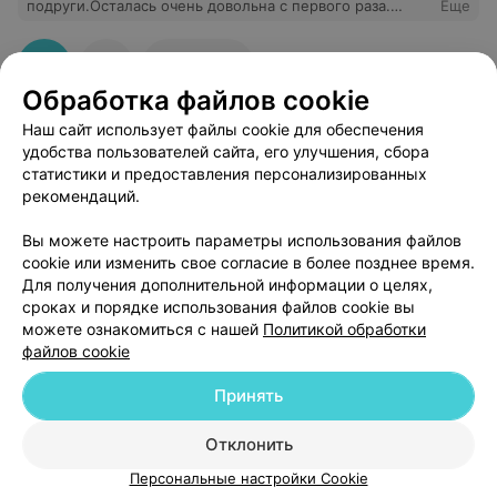
подруги.Осталась очень довольна с первого раза.
Еще
Результат заметили даже все окружающие меня
люди.У кого проблемы с черными точками бегом на
ультрозвуковой пилинг и вы красотка. Персонал 10
1
Отзывы
баллов.
Обработка файлов cookie
Наш сайт использует файлы cookie для обеспечения
удобства пользователей сайта, его улучшения, сбора
статистики и предоставления персонализированных
рекомендаций.
Добавить компанию
Вы можете настроить параметры использования файлов
cookie или изменить свое согласие в более позднее время.
Для получения дополнительной информации о целях,
Добавить специалиста
сроках и порядке использования файлов cookie вы
можете ознакомиться с нашей
Политикой обработки
файлов cookie
Принять
О проекте
Новости проекта
Размещение рекламы
Отклонить
Медицинский маркетинг
Публичный договор
Персональные настройки Cookie
Пользовательское соглашение
Способы оплаты