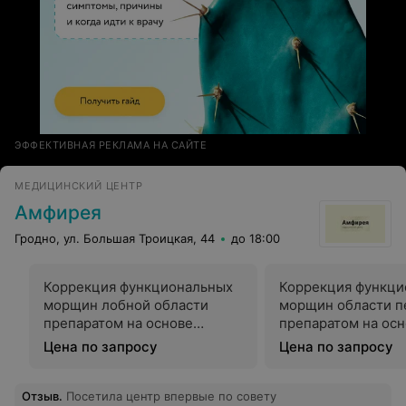
ЭФФЕКТИВНАЯ РЕКЛАМА НА САЙТЕ
МЕДИЦИНСКИЙ ЦЕНТР
Амфирея
Гродно, ул. Большая Троицкая, 44
до 18:00
Коррекция функциональных
Коррекция функци
морщин лобной области
морщин области 
препаратом на основе
препаратом на ос
ботулотоксина*
ботулотоксина
Цена по запросу
Цена по запросу
Отзыв
.
Посетила центр впервые по совету