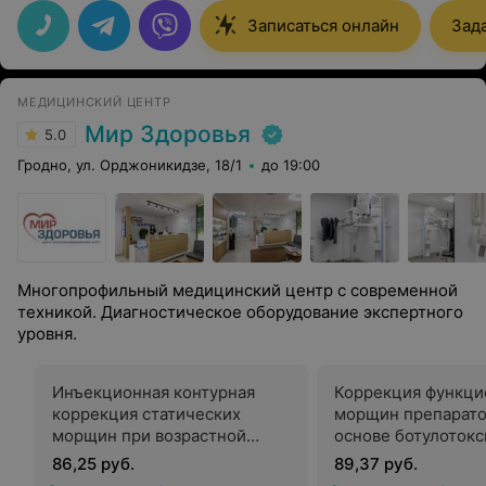
начиная с продуманного интерьера и чистоты, и
заканчивая профессиональным и человеческим
Записаться онлайн
Зад
подходом к лечению.
МЕДИЦИНСКИЙ ЦЕНТР
Мир Здоровья
5.0
Гродно, ул. Орджоникидзе, 18/1
до 19:00
Многопрофильный медицинский центр с современной
техникой. Диагностическое оборудование экспертного
уровня.
Инъекционная контурная
Коррекция функци
коррекция статических
морщин препарато
морщин при возрастной
основе ботулотокс
атрофии кожи лица
86,25 руб.
89,37 руб.