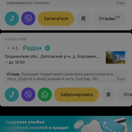
максимально понятно.
Еще
177
Записаться
Отзывы
САНАТОРИЙ
Радон
4.5
Гродненская обл., Дятловский р-н, д. Боровики, 10
до 16:00
Отзыв
.
Большая территория санатория расположена в
лесу. Дорога к нему ровная и есть тротуар. По
Еще
сторонам часто расположены лавочки и беседки для
отдыха и мангалы. В пруду плавают лебеди и утки,
рыбы нет. В лесу собираем грибы, есть лисички.
Забронировать
Отз
Много фонтанов и фигурок из кустов. Что касается
самих зданий, но они совершенно новые, помещения
чистые, есть часовня и парковка.