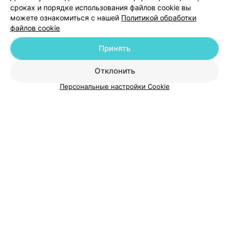
сроках и порядке использования файлов cookie вы
можете ознакомиться с нашей
Политикой обработки
файлов cookie
Принять
Добавить компанию
Отклонить
Добавить специалиста
Персональные настройки Cookie
О проекте
Новости проекта
Размещение рекламы
Медицинский маркетинг
Публичный договор
Пользовательское соглашение
Способы оплаты
Вакансии
Партнеры
Написать руководителю 103.by
Написать в поддержку
Персональные настройки cookie