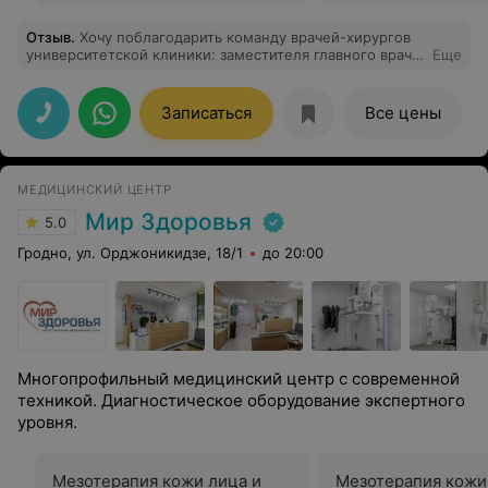
Отзыв
.
Хочу поблагодарить команду врачей-хирургов
университетской клиники: заместителя главного врача
Еще
хирургии Дмитрия Францевича Якимовича,врача-
хирурга Евгения Иосифовича ,заведующего
отделением трансплантации органов и тканей
Записаться
Все цены
пластической и эндокринной хирургии Ярослава
Михайловича Жука за мастерски проведенную
операцию по продольной резекции желудка!Эта
команда врачей проводит такие уникальные операции
МЕДИЦИНСКИЙ ЦЕНТР
по снижению веса,делая пациентов счастливыми и
здоровыми!Настоятельно рекомендую нашу
Мир Здоровья
5.0
гродненскую клинику для проведения такой
уникальной операции.Условия до операции,уход и
Гродно, ул. Орджоникидзе, 18/1
до 20:00
после операции отличные!Эти специалисты самого
высокого класса и пусть Господь Бог бережет их
Золотые руки!
Многопрофильный медицинский центр с современной
техникой. Диагностическое оборудование экспертного
уровня.
Мезотерапия кожи лица и
Мезотерапия кожи