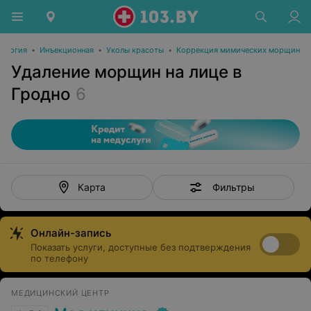
ология
•
Инъекционная
•
Уколы красоты
•
Коррекция мимических морщин
Удаление морщин на лице в
Гродно
6
Фильтры
Карта
Онлайн-запись
Показать услуги, доступные без подтверждения
по телефону
МЕДИЦИНСКИЙ ЦЕНТР