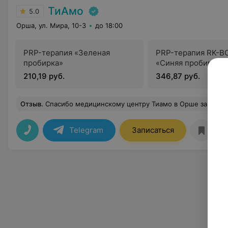
ТиАмо
5.0
Орша, ул. Мира, 10-3
до 18:00
PRP-терапия «Зеленая
PRP-терапия RK-B
пробирка»
«Синяя пробирка»
210,19 руб.
346,87 руб.
Отзыв
.
Спасибо медицинскому центру Тиамо в Орше за профессионизм. Была на приеме у врача косметолога Волкова Василия Александровича на процедуре плазмолифтинг, осталась очень довольна. Не было ни одного синяка, кололи очень тонкой иглой, вечером спокойно смогла выйти в люди, а на утро не осталось и
Telegram
Записаться