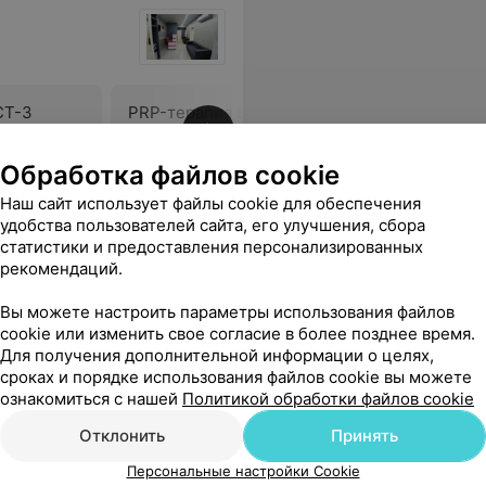
CT-3
PRP-терапия ВСТ-НА-3
«Желтая пробирка»
В
575,68 руб.
Обработка файлов cookie
Наш сайт использует файлы cookie для обеспечения
 следа от инъекций. Через неделю уже заметила результат от плазмолифтинга - кожа стала увлажненной, ровной, и прошли высыпания.
Еще
удобства пользователей сайта, его улучшения, сбора
статистики и предоставления персонализированных
рекомендаций.
36
Отзывы
Вы можете настроить параметры использования файлов
cookie или изменить свое согласие в более позднее время.
Для получения дополнительной информации о целях,
сроках и порядке использования файлов cookie вы можете
ознакомиться с нашей
Политикой обработки файлов cookie
Отклонить
Принять
Персональные настройки Cookie