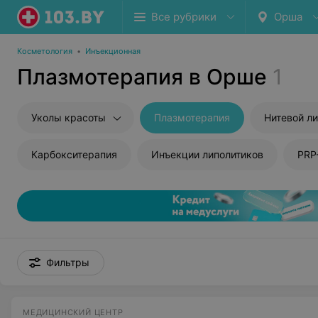
Все рубрики
Орша
Косметология
•
Инъекционная
Плазмотерапия в Орше
1
Уколы красоты
Плазмотерапия
Нитевой ли
Карбокситерапия
Инъекции липолитиков
PRP
Фильтры
МЕДИЦИНСКИЙ ЦЕНТР