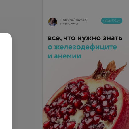
се цены