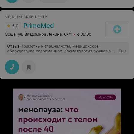
всех. Огромное спасибо Туристско-оздоровительному
комплексу «Орша», за прекрасно проведённые
выходные. Отдельная благодарность специалисту по
МЕДИЦИНСКИЙ ЦЕНТР
продажам и маркетингу Максимчик Татьяне за
организацию экскурсионного мероприятия.
PrimoMed
5.0
Орша, ул. Владимира Ленина, 67/1
с 09:00
Отзыв
.
Грамотные специалисты, медицинское
оборудование современное. Косметология лучшая в
Еще
городе. Косметолог рекомендовала курс аппаратных
антиэйдж процедур, результат. Ощутим сразу. Спасибо