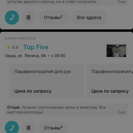
услугам данного салона, но в ответ получила
Еще
абсолютно не приветливое отношение к клиенту. На
интересующие вопросы не отвечают, элементарные
правила вежливости не знают. Не советую данный
2
Отзывы
Все адреса
салон. С таким отношением даже не хочется идти
туда, не говоря о чем-то большем.
САЛОН КРАСОТЫ
Top Five
5.0
Орша, ул. Ленина, 9А
с 09:00
Парафинотерапия для рук
Парафинотерапия 
Цена по запросу
Цена по запросу
Отзыв
.
Лучшее соотношение цены и качества. Все
мастера молодцы)
Еще
6
Отзывы