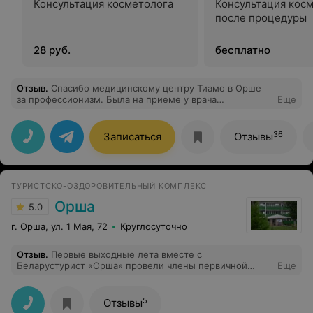
Консультация косметолога
Консультация кос
после процедуры
28 руб.
бесплатно
Отзыв
.
Спасибо медицинскому центру Тиамо в Орше
за профессионизм. Была на приеме у врача
Еще
косметолога Волкова Василия Александровича на
процедуре плазмолифтинг, осталась очень довольна.
Не было ни одного синяка, кололи очень тонкой иглой,
36
Записаться
Отзывы
вечером спокойно смогла выйти в люди, а на утро не
осталось и следа от инъекций. Через неделю уже
заметила результат от плазмолифтинга - кожа стала
увлажненной, ровной, и прошли высыпания.
ТУРИСТСКО-ОЗДОРОВИТЕЛЬНЫЙ КОМПЛЕКС
Орша
5.0
г. Орша, ул. 1 Мая, 72
Круглосуточно
Отзыв
.
Первые выходные лета вместе с
Беларустурист «Орша» провели члены первичной
Еще
профсоюзной организации филиала «Оршаводоканал»
в блистательном Санкт-Петербурге. Два дня в этом
прекрасном городе пролетели как одно мгновение.
5
Отзывы
Эмоции от красоты и величия города переполняли