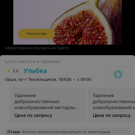
ЭФФЕКТИВНАЯ РЕКЛАМА НА САЙТЕ
ЦЕНТР КРАСОТЫ И ЗДОРОВЬЯ
Улыбка
3.0
Орша, пр-т Тексильщиков, 16/63Б
с 09:00
Удаление
Удаление
доброкачественных
доброкачественн
новообразований методом
новообразований 
электрокоагуляции
криодеструкции
Цена по запросу
Цена по запросу
Отзыв
.
Хотела проконсультироваться по некоторым