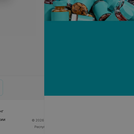
нг
сии
© 2026 ООО «Артокс Лаб», УНП 191700409
| 220012,
Республика Беларусь, г. Минск, улица Толбухина, 2,
пом. 16 | help@103.by