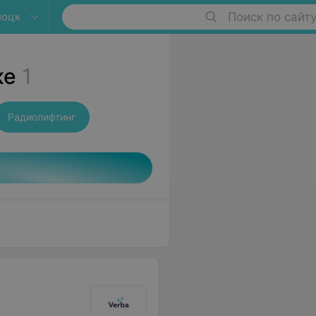
лоцк
Поиск по сайт
ке
1
Радиолифтинг