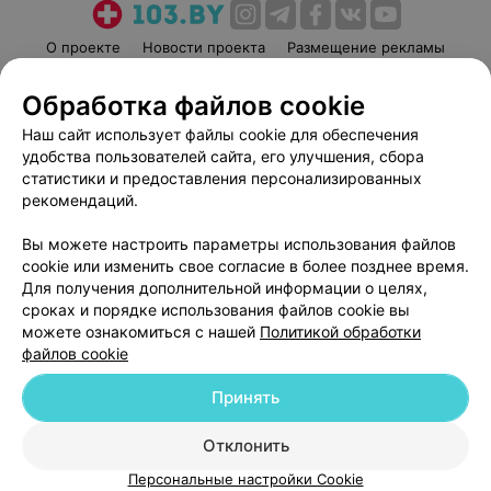
О проекте
Новости проекта
Размещение рекламы
Медицинский маркетинг
Публичный договор
Обработка файлов cookie
Пользовательское соглашение
Способы оплаты
Наш сайт использует файлы cookie для обеспечения
Вакансии
Партнеры
удобства пользователей сайта, его улучшения, сбора
Написать руководителю 103.by
статистики и предоставления персонализированных
рекомендаций.
Написать в поддержку
Персональные настройки cookie
Вы можете настроить параметры использования файлов
Обработка персональных данных
cookie или изменить свое согласие в более позднее время.
Для получения дополнительной информации о целях,
сроках и порядке использования файлов cookie вы
можете ознакомиться с нашей
Политикой обработки
файлов cookie
Принять
© 2026 ООО «Артокс Лаб», УНП 191700409
| 220012, Республика Беларусь,
г. Минск, улица Толбухина, 2, пом. 16 | help@103.by
Отклонить
Служба поддержки
+375 291212755
Персональные настройки Cookie