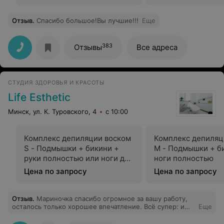
Отзыв
.
Спасибо большое!Вы лучшие!!!
Еще
383
Отзывы
Все адреса
СТУДИЯ ЗДОРОВЬЯ И КРАСОТЫ
Life Esthetic
Минск, ул. К. Туровского, 4
с 10:00
Комплекс депиляции воском
Комплекс депиляц
S - Подмышки + бикини +
M - Подмышки + б
руки полностью или ноги до
ноги полностью
колен
Цена по запросу
Цена по запросу
Отзыв
.
Мариночка спасибо огромное за вашу работу,
осталось только хорошее впечатление. Всё супер: и
Еще
общение, и обстановка, и вообще всех благ вам!!!