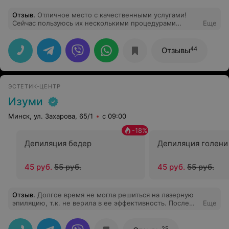
Отзыв
.
Отличное место с качественными услугами!
Сейчас пользуюсь их несколькими процедурами
Еще
регулярно. Очень довольна!
44
Отзывы
ЭСТЕТИК-ЦЕНТР
Изуми
Минск, ул. Захарова, 65/1
с 09:00
-
18
%
Депиляция бедер
Депиляция голени
45 руб.
55 руб.
45 руб.
55 руб.
Отзыв
.
Долгое время не могла решиться на лазерную
эпиляцию, т.к. не верила в ее эффективность. После
Еще
выбора поставщиков услуги по привлекательному
ценовому фактору остановилась на Изуми. Благодаря
мастерам салона надолго избавилась от
25