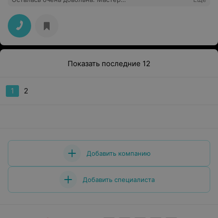
высококвалифицированный, делает очень аккуратно. У
меня очень сухая кожа, особенно проблемные стопы.
Катя справилась на отлично и ручки и ножки просто
сказка! Идеальная обработка, идеальное покрытие!
Темное покрытие получилось без изъяна. Спасибо,
Екатерина, за красоту и хорошее настроение! Всем
советую посетить Chill Beauty, красиво, уютно,
широкая палитра гелей на любой каприз и
Показать последние 12
высококвалифицированные мастера!
1
2
Добавить компанию
Добавить специалиста