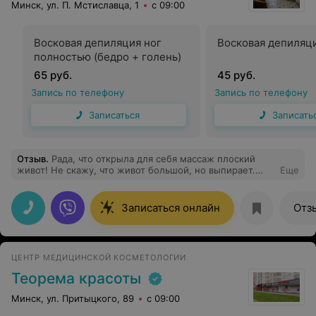
Минск, ул. П. Мстиславца, 1
с 09:00
Восковая депиляция ног
Восковая депиляц
полностью (бедро + голень)
65 руб.
45 руб.
Запись по телефону
Запись по телефону
Записаться
Записать
Отзыв
.
Рада, что открыла для себя массаж плоский
живот! Не скажу, что живот большой, но выпирает.
Еще
После массажа ушло сразу 4 см! и запустились
процессы метаболизма, лучше стал работать
кишечник, начали уходить отёки с области живота. Я в
Записаться онлайн
Отз
восторге! Записалась на курс этого массажа!
ЦЕНТР МЕДИЦИНСКОЙ КОСМЕТОЛОГИИ
Теорема красоты
Минск, ул. Притыцкого, 89
с 09:00