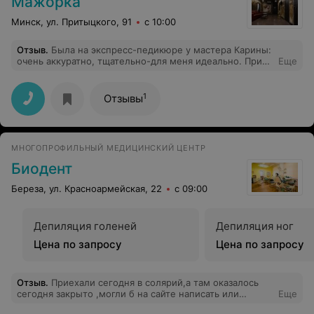
Мажорка
Минск, ул. Притыцкого, 91
с 10:00
Отзыв
.
Была на экспресс-педикюре у мастера Карины:
очень аккуратно, тщательно-для меня идеально. При
Еще
этом, цена,как везде, а интерьер очень
красивый(салонный, а не парикмахерской)
1
Отзывы
МНОГОПРОФИЛЬНЫЙ МЕДИЦИНСКИЙ ЦЕНТР
Биодент
Береза, ул. Красноармейская, 22
с 09:00
Депиляция голеней
Депиляция ног
Цена по запросу
Цена по запросу
Отзыв
.
Приехали сегодня в солярий,а там оказалось
сегодня закрыто ,могли б на сайте написать или
Еще
сказать по телефону что вы 8 числа закрыты будете ,а