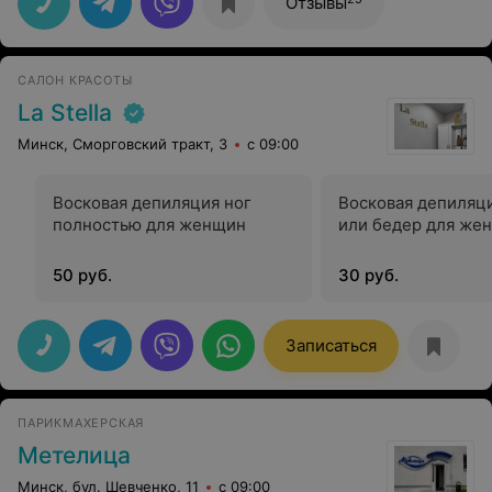
Отзывы
нежелательных волос за 5-6 процедур, результат меня
приятно удивил. Быстро, условно безболезненно,
качественно. Приходите, если сомневаетесь, не
пожалеете.
САЛОН КРАСОТЫ
La Stella
Минск, Сморговский тракт, 3
с 09:00
Восковая депиляция ног
Восковая депиляц
полностью для женщин
или бедер для же
50 руб.
30 руб.
Записаться
ПАРИКМАХЕРСКАЯ
Метелица
Минск, бул. Шевченко, 11
с 09:00