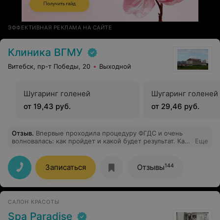
ЭФФЕКТИВНАЯ РЕКЛАМА НА САЙТЕ
Клиника ВГМУ
Витебск, пр-т Победы, 20
Выходной
Шугаринг голеней
Шугаринг голеней
от 19,43 руб.
от 29,46 руб.
Отзыв
.
Впервые проходила процедуру ФГДС и очень
волновалась: как пройдет и какой будет результат. Как
Еще
здорово, когда доктор находится на своем месте, с
понимаем относится, подробно все объясняет.
Благодарю доктора ТолстогоТ.Д. и медсестер. Все
144
Записаться
Отзывы
прошло спокойно, комфортно.
САЛОН КРАСОТЫ
Spa Paradise