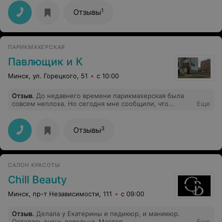
не ехать с другого города и уехать обратно
1
Отзывы
ПАРИКМАХЕРСКАЯ
Павлющик и К
Минск, ул. Горецкого, 51
с 10:00
Отзыв
.
До недавнего времени парикмахерская была
совсем неплоха. Но сегодня мне сообщили, что
Еще
мастер (у которого я делал стрижку последний раз)
уволился. Новый мастер начала спрашивать чуть ли ни
какая мне нужна длинна для каждого волоса... Я
3
Отзывы
объяснил в целом что я хочу и что Вам с верху гораздо
виднее общая картина. В результате получился внешне
мяч и волосы совсем не укладываются. Обслуживание
было очень милое и вежливое, а вот результат
САЛОН КРАСОТЫ
разочаровал, жена откровенно поржала - 3 класс, 2
четверть...А мне завтра на работу с людьми работать, а
Chill Beauty
не в пионерском лагере футбол гонять. Рекомендую
владельцу сменить вывеску на "социальная
Минск, пр-т Независимости, 111
с 09:00
парикмахерская" и понизить цену с 12 (у Вас самая
дорогая парикмахерская в округе) до 5 рублей.
Отзыв
.
Делала у Екатерины и педикюр, и маникюр.
Осталась очень довольна. Мастер
Еще