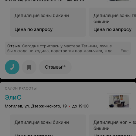
Депиляция зоны бикини
Депиляция зоны г
бикини
Цена по запросу
Цена по запросу
Отзыв
.
Сегодня стриглась у мастера Татьяны, лучше
бы я сюда не ходила, подстригли под мальчика, я даже
Еще
не знаю, как теперь с такой "шикарной причёской"
ходить. Раньше работали отличные мастера своего
дела, а сейчас не понятно..., вроде как салон
14
Отзывы
мастерство должно быть на высоте, но нет.Я в шоке от
профессионализма.
САЛОН КРАСОТЫ
ЭлиС
Могилев, ул. Дзержинского, 19
до 19:00
Депиляция зоны бикини
Депиляция ног + 
бикини