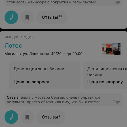
стоимость маникюра с покрытием гель-лаком?
Еще
38
Отзывы
ИМИДЖ-СТУДИЯ
Лотос
Могилев, ул. Ленинская, 49/20
до 20:00
Депиляция зоны бикини
Депиляция зоны г
бикини
Цена по запросу
Цена по запросу
Отзыв
.
Была у мастера Сергея, очень понравился
результат) просто объяснила ему, что бы я хотела
Еще
видеть на своей голове и дальше он действовал сам, в
отличии от тех парикмахеров, что спрашивают каждый
шаг)
3
Отзывы