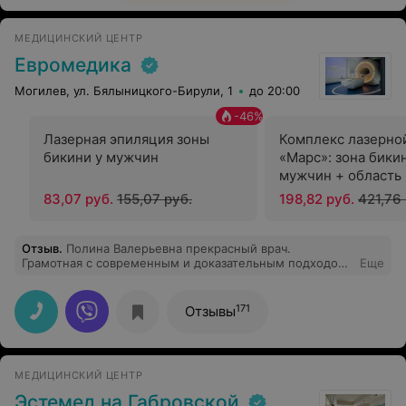
МЕДИЦИНСКИЙ ЦЕНТР
Евромедика
Могилев, ул. Бялыницкого-Бирули, 1
до 20:00
-
46
%
Лазерная эпиляция зоны
Комплекс лазерно
бикини у мужчин
«Марс»: зона бики
мужчин + область 
мужчин + ягодичн
83,07 руб.
155,07 руб.
198,82 руб.
421,76 
Отзыв
.
Полина Валерьевна прекрасный врач.
Грамотная с современным и доказательным подходом
Еще
к медицине! Ни разу не назначила фуфломицины,
всегда все четко и по делу. Хожу к доктору на
плановые осмотры и анализы. Делала кольпоскопию.
171
Отзывы
Все на высшем уровне!
МЕДИЦИНСКИЙ ЦЕНТР
Эстемед на Габровской