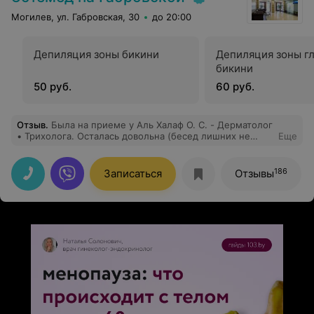
Могилев, ул. Габровская, 30
до 20:00
Депиляция зоны бикини
Депиляция зоны г
бикини
50 руб.
60 руб.
Отзыв
.
Была на приеме у Аль Халаф О. С. - Дерматолог
• Трихолога. Осталась довольна (бесед лишних не
Еще
разводит, все по факту и теме) лечение назначено
верное. До этого была у 3х специалистов и
безрезультатно. Так что работой врача довольна!!!!
186
Записаться
Отзывы