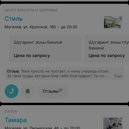
ЦЕНТР КРАСОТЫ И ЗДОРОВЬЯ
Стиль
Могилев, ул. Крупской, 180
до 20:30
Шугаринг зоны бикини
Шугаринг зоны глу
бикини
Цена по запросу
Цена по запросу
Отзыв
.
Твое кресло не пустует, к нему очередь стоит.
За твои труды сегодня Мир тебя благодарит! Ты по
Еще
улице проходишь — каждый третий узнаёт. И с
улыбкой каждый скажет: "Парикмахеру почет!!!" Ты не
только парикмахер, но ещё психолог ты. Ты —
37
Отзывы
художник и создатель небывалой красоты! Бог
расчёсок, ножниц мастер, плойки с феном бригадир.
Ты рождаешь с каждой стрижкой красоту на этот мир!)
САЛОН
Тамара
Могилев, ул. Пионерская, 46
до 20:00