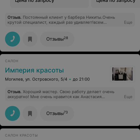
Цена по запросу
Цена по запросу
Отзыв
.
Постоянный клиент у барбера Никиты.Очень
крутой специалист, каждый раз удивляет!всем
Еще
советую!
28
Отзывы
САЛОН
Империя красоты
Могилев, ул. Островского, 5/4
до 21:00
Отзыв
.
Хороший мастер. Свою работу делает очень
аккуратно! Мне очень нравится как Анастасия
Еще
тщательно и щепетильно обрабатывает ногти. Всех
Вам благ и успехов в работе!
73
Отзывы
САЛОН КРАСОТЫ