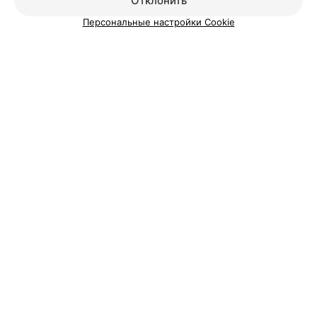
Отклонить
Персональные настройки Cookie
О проекте
Новости проекта
Размещение рекламы
Медицинский маркетинг
Публичный договор
Пользовательское соглашение
Способы оплаты
Вакансии
Партнеры
Написать руководителю 103.by
Написать в поддержку
Персональные настройки cookie
Обработка персональных данных
© 2026 ООО «Артокс Лаб», УНП 191700409
| 220012, Республика Беларусь,