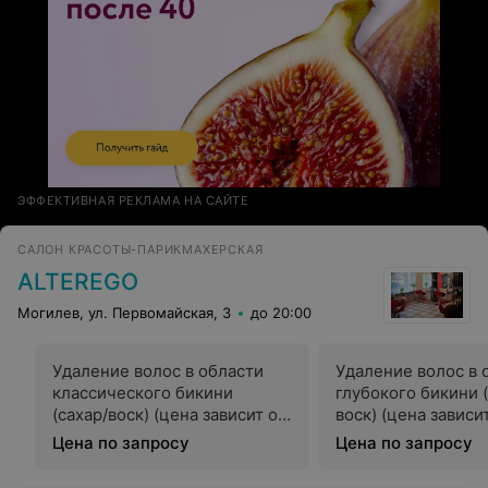
ЭФФЕКТИВНАЯ РЕКЛАМА НА САЙТЕ
САЛОН КРАСОТЫ-ПАРИКМАХЕРСКАЯ
ALTEREGO
Могилев, ул. Первомайская, 3
до 20:00
Удаление волос в области
Удаление волос в 
классического бикини
глубокого бикини (
(сахар/воск) (цена зависит от
воск) (цена зависи
густоты волос)
густоты волос)
Цена по запросу
Цена по запросу