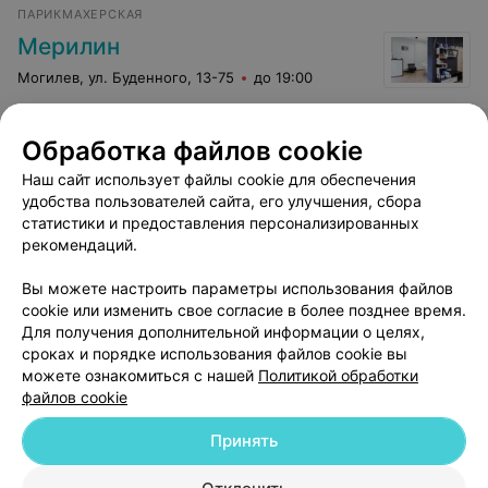
лучшее решение в этом году! За кофе отдельный
ПАРИКМАХЕРСКАЯ
плюсик!!!
Мерилин
Могилев, ул. Буденного, 13-75
до 19:00
Депиляция зоны
Депиляция зоны
Обработка файлов cookie
классического бикини
углубленного бик
Наш сайт использует файлы cookie для обеспечения
Цена по запросу
Цена по запросу
удобства пользователей сайта, его улучшения, сбора
статистики и предоставления персонализированных
рекомендаций.
Вы можете настроить параметры использования файлов
cookie или изменить свое согласие в более позднее время.
Для получения дополнительной информации о целях,
сроках и порядке использования файлов cookie вы
можете ознакомиться с нашей
Политикой обработки
файлов cookie
Добавить компанию
Принять
Добавить специалиста