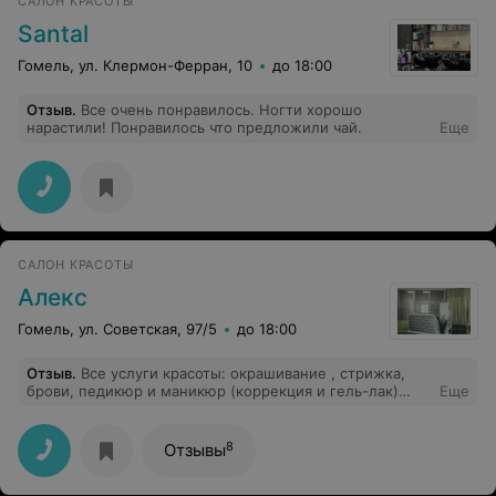
САЛОН КРАСОТЫ
Santal
Гомель, ул. Клермон-Ферран, 10
до 18:00
Отзыв
.
Все очень понравилось. Ногти хорошо
нарастили! Понравилось что предложили чай.
Еще
САЛОН КРАСОТЫ
Алекс
Гомель, ул. Советская, 97/5
до 18:00
Отзыв
.
Все услуги красоты: окрашивание , стрижка,
брови, педикюр и маникюр (коррекция и гель-лак)
Еще
доверяю только девочкам салона Алекс почти с их
открытия. Всегда есть возможность попасть к
любимым мастерам. Учитывают все пожелания,
8
Отзывы
доброжелательные. И все это с вкусным чаем и
полезными конфетками))))))