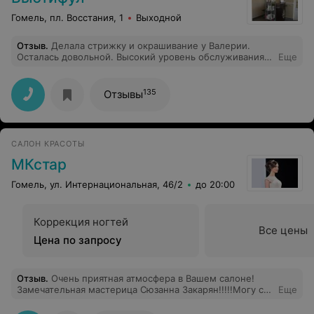
Гомель, пл. Восстания, 1
Выходной
Отзыв
.
Делала стрижку и окрашивание у Валерии.
Осталась довольной. Высокий уровень обслуживания.
Еще
Хороший мастер.
135
Отзывы
САЛОН КРАСОТЫ
МКстар
Гомель, ул. Интернациональная, 46/2
до 20:00
Коррекция ногтей
Все цены
Цена по запросу
Отзыв
.
Очень приятная атмосфера в Вашем салоне!
Замечательная мастерица Сюзанна Закарян!!!!!Могу с
Еще
уверенностью заявить,что за 10 лет проживания в
Гомеле нашла того человека,который без лишних слов