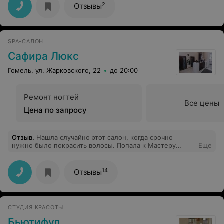
могу не отметить удобное расположение салона (в
2
Отзывы
центре, но на тихой улице) и приятную атмосферу в
самом салоне. Спасибо мастеру и коллективу!
SPA-САЛОН
Сафира Люкс
Гомель, ул. Жарковского, 22
до 20:00
Ремонт ногтей
Все цены
Цена по запросу
Отзыв
.
Нашла случайно этот салон, когда срочно
нужно было покрасить волосы. Попала к Мастеру
Еще
Марине и уже более полугода у моих волос с ней
роман
14
Отзывы
СТУДИЯ КРАСОТЫ
Бьютифул