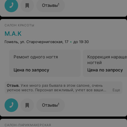
понимает, как выполнить стрижку,чтобы клиент
1
Отзывы
остался доволен!
САЛОН КРАСОТЫ
М.А.К
Гомель, ул. Старочерниговская, 17
до 19:30
Ремонт одного ногтя
Коррекция наращ
ногтей
Цена по запросу
Цена по запросу
Отзыв
.
Уже много раз бывала в этом салоне, очень
уютное место. Персонал вежливый, учтет все ваши
Еще
пожелания) Очень рекомендую это место, вы
останетесь довольны) цена и качество тут на высоте)
Особенно хочу выразить благодарность Юлии
1
Отзывы
ногтевому мастеру за её труд, хожу только к ней, она
лучший мастер в городе)
САЛОН-ПАРИКМАХЕРСКАЯ