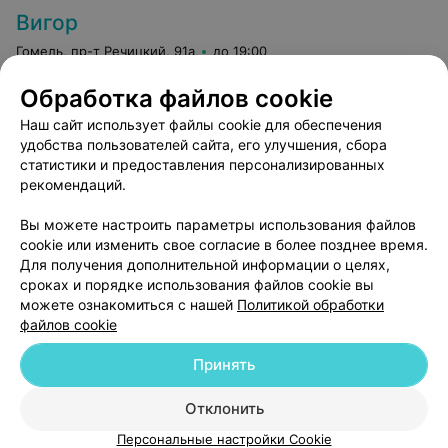
Вигор
Гомель, пр-т Речицкий, 91а
до 19:00
Обработка файлов cookie
Коррекция ногтей «френч»
Ремонт нарощенно
Наш сайт использует файлы cookie для обеспечения
Цена по запросу
Цена по запросу
удобства пользователей сайта, его улучшения, сбора
статистики и предоставления персонализированных
рекомендаций.
Вы можете настроить параметры использования файлов
cookie или изменить свое согласие в более позднее время.
Для получения дополнительной информации о целях,
сроках и порядке использования файлов cookie вы
можете ознакомиться с нашей
Политикой обработки
файлов cookie
Добавить компанию
Принять
Добавить специалиста
Отклонить
Персональные настройки Cookie