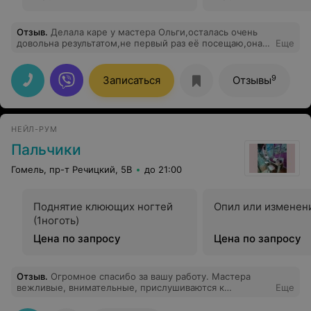
Отзыв
.
Делала каре у мастера Ольги,осталась очень
довольна результатом,не первый раз её посещаю,она
Еще
находит индивидуальный подход к каждому клиенту
9
Записаться
Отзывы
НЕЙЛ-РУМ
Пальчики
Гомель, пр-т Речицкий, 5В
до 21:00
Поднятие клюющих ногтей
Опил или изменен
(1ноготь)
Цена по запросу
Цена по запросу
Отзыв
.
Огpомное спасибо за вашу работу. Мастера
вежливые, внимательные, прислушиваются к
Еще
пожеланиям , добиваются результата, который сделает
счастливым клиента. Спасибо за красивые ноготочки!