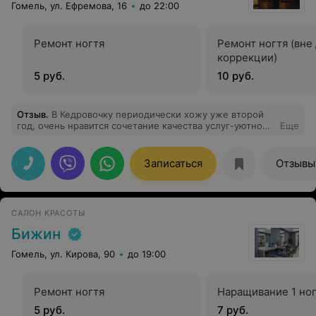
Гомель, ул. Ефремова, 16
до 22:00
Ремонт ногтя
Ремонт ногтя (вне
коррекции)
5 руб.
10 руб.
Отзыв
.
В Кедровочку периодически хожу уже второй
год, очень нравится сочетание качества услуг-уютной
Еще
атмосферы-цены-доброжелательного отношения
персонала. Особенно нравится инфракрасная сауна с
вкусным чаем, приятная музыка, чистота, заботливое
Записаться
Отзывы
отношение, неоднократно рекомендовала
друзьям,остались довольны. Спасибо!
САЛОН КРАСОТЫ
Бижин
Гомель, ул. Кирова, 90
до 19:00
Ремонт ногтя
Наращивание 1 но
5 руб.
7 руб.