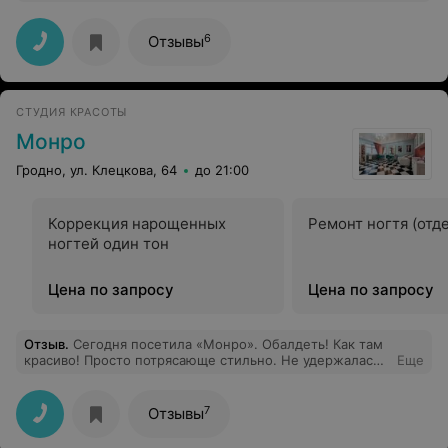
восхищена конечным результатом окрашивания
блонда. Сказать, что я довольна - ничего не сказать!:) У
моих волос теперь вторая жизнь ! Спасибо ей и
6
Отзывы
остальной команде салона за тёплый приём и
дружественную атмосферу
СТУДИЯ КРАСОТЫ
Монро
Гродно, ул. Клецкова, 64
до 21:00
Коррекция нарощенных
Ремонт ногтя (отд
ногтей один тон
Цена по запросу
Цена по запросу
Отзыв
.
Сегодня посетила «Монро». Обалдеть! Как там
красиво! Просто потрясающе стильно. Не удержалась,
Еще
чтобы не сфотографироваться. И прическу мне
забомбили классную. Я, конечно, дама красивая, но с
такой прической просто неотразимая стала. Не устаю
7
Отзывы
любоваться в зеркале. Оказывается, для счастья
женщине так немного надо. Полчаса времени — и ты