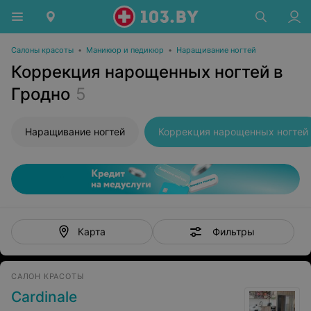
Салоны красоты
•
Маникюр и педикюр
•
Наращивание ногтей
Коррекция нарощенных ногтей в
Гродно
5
Наращивание ногтей
Коррекция нарощенных ногтей
Фильтры
Карта
САЛОН КРАСОТЫ
Cardinale