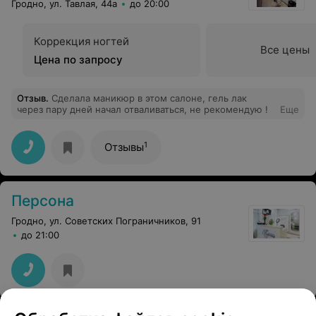
Гродно, ул. Тавлая, 44а
до 20:00
Коррекция ногтей
Все цены
Цена по запросу
Отзыв
.
Сделала маникюр в этом салоне, гель лак
через пару дней начал отваливаться, не рекомендую !
Еще
1
Отзывы
Персона
Гродно, ул. Советских Пограничников, 91
до 21:00